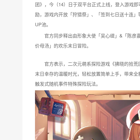
团
》，今（14）日于双平台正式上线，登入游戏即
励，游戏内开放「狩猎祭」、「签到七日送十连」
UP池。
官方同步释出由形象大使「吴心缇」&「陈彦嘉Geo
价母汤」的欢乐末日冒险。
官方表示，二次元萌系探险游戏《拂晓的拾荒团
末日幸存的温暖时光，轻松放置简单上手，带来全
触发式随机事件特殊探险玩法。