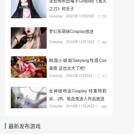
坚恐怖熊田曜子Cosplay《鬼灭
之刃》祢豆子
Cosplay
2020年10月23日
70
梦幻系萌妹Cosplay放送
Cosplay
2019年12月18日
50
韩国小姐姐Saeyang性感Cos
美图 这也太大了吧！
Cosplay
2023年12月6日
17
女神级喷血Cosplay 特集特莉
丝、2B、吸血鬼迷人作品放送
Cosplay
2019年11月28日
125
最新发布游戏