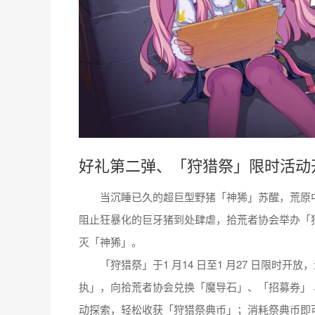
好礼第二弹、「狩猎祭」限时活动
当沉睡已久的超巨型野猪「神狶」苏醒，荒原中
阻止狂暴化的巨牙猪到处肆虐，拾荒者协会举办「
灭「神狶」。
「狩猎祭」于1 月14 日至1 月27 日限时开
执」，向拾荒者协会兑换「魔导石」、「招募券」
动探索，轻松收获「狩猎祭典币」；消耗祭典币即可