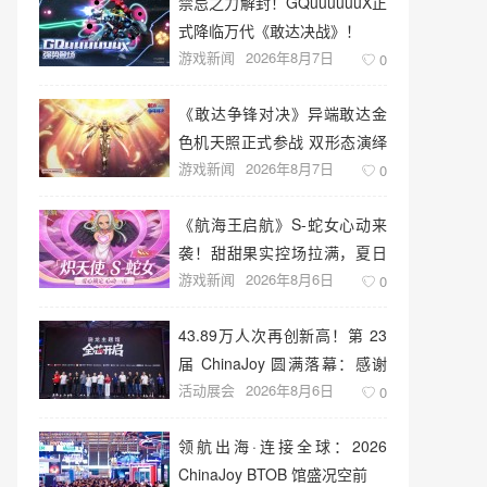
禁忌之力解封！GQuuuuuuX正
式降临万代《敢达决战》！
游戏新闻
2026年8月7日
0
《敢达争锋对决》异端敢达金
色机天照正式参战 双形态演绎
游戏新闻
2026年8月7日
空中战技
0
《航海王启航》S-蛇女心动来
袭！甜甜果实控场拉满，夏日
游戏新闻
2026年8月6日
盛宴开启
0
43.89万人次再创新高！第 23
届 ChinaJoy 圆满落幕：感谢
活动展会
2026年8月6日
有你，共赴这场“与 AI 同游”的
0
盛夏之约
领航出海·连接全球：2026
ChinaJoy BTOB 馆盛况空前