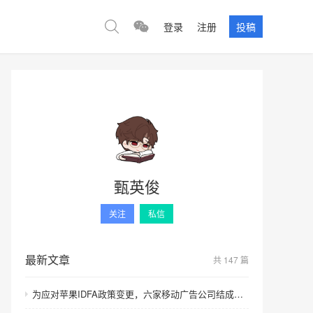
登录
注册
投稿
甄英俊
关注
私信
最新文章
共 147 篇
为应对苹果IDFA政策变更，六家移动广告公司结成联盟