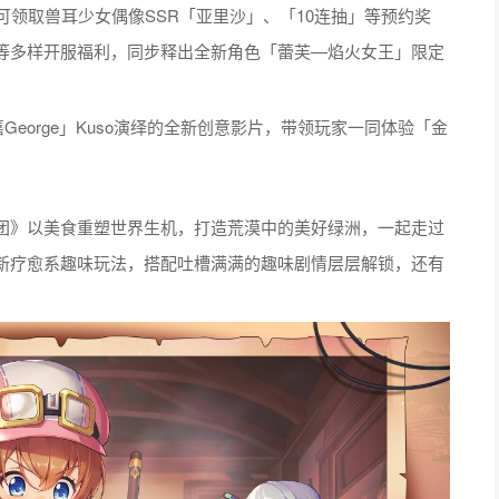
可领取兽耳少女偶像SSR「亚里沙」、「10连抽」等预约奖
等多样开服福利，同步释出全新角色「蕾芙—焰火女王」限定
rge」Kuso演绎的全新创意影片，
带领玩家一同体验「金
》以美食重塑世界生机，打造荒漠中的美好绿洲，一起走过
新疗愈系趣味玩法，搭配吐槽满满的趣味剧情层层解锁，还有