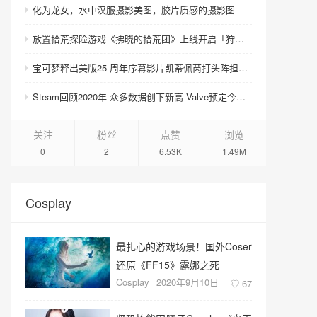
化为龙女，水中汉服摄影美图，胶片质感的摄影图
放置拾荒探险游戏《拂晓的拾荒团》上线开启「狩猎祭」活动及全新卡池
宝可梦释出美版25 周年序幕影片凯蒂佩芮打头阵担任年度音乐活动大使
Steam回顾2020年 众多数据创下新高 Valve预定今年初将推出Steam中国
关注
粉丝
点赞
浏览
0
2
6.53K
1.49M
Cosplay
最扎心的游戏场景！国外Coser
还原《FF15》露娜之死
Cosplay
2020年9月10日
67