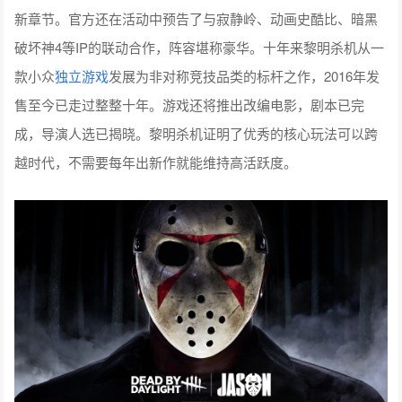
新章节。官方还在活动中预告了与寂静岭、动画史酷比、暗黑
破坏神4等IP的联动合作，阵容堪称豪华。十年来黎明杀机从一
款小众
独立游戏
发展为非对称竞技品类的标杆之作，2016年发
售至今已走过整整十年。游戏还将推出改编电影，剧本已完
成，导演人选已揭晓。黎明杀机证明了优秀的核心玩法可以跨
越时代，不需要每年出新作就能维持高活跃度。