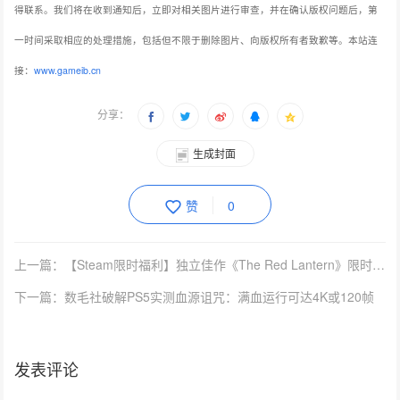
得联系。我们将在收到通知后，立即对相关图片进行审查，并在确认版权问题后，第
一时间采取相应的处理措施，包括但不限于删除图片、向版权所有者致歉等。本站连
接：
www.gameib.cn
分享：
生成封面
赞
0
上一篇：【Steam限时福利】独立佳作《The Red Lantern》限时可免费领取，佳节时分的阿拉斯加荒野之旅
下一篇：数毛社破解PS5实测血源诅咒：满血运行可达4K或120帧
发表评论