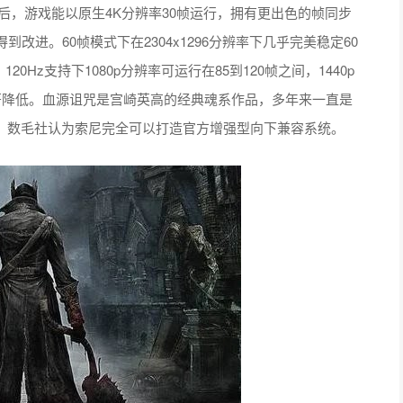
技术后，游戏能以原生4K分辨率30帧运行，拥有更出色的帧同步
进。60帧模式下在2304x1296分辨率下几乎完美稳定60
20Hz支持下1080p分辨率可运行在85到120帧之间，1440p
显著降低。血源诅咒是宫崎英高的经典魂系作品，多年来一直是
的游戏。数毛社认为索尼完全可以打造官方增强型向下兼容系统。