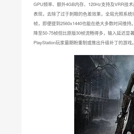
GPU频率、额外4GB内存、120Hz支持及VRR
表现，去除了过于刺眼的色差效果，全局光照系统得到改
帧，即便提到2560x1440也能在绝大多数时间维持。1
降至50-75帧但比原版30帧流畅得多，输入延迟
PlayStation玩家最期盼重制或推出升级补丁