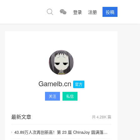
登录
注册
投稿
Gameib.cn
官方
关注
私信
最新文章
共 4.28K 篇
43.89万人次再创新高！第 23 届 ChinaJoy 圆满落幕：感谢有你，共赴这场“与 AI 同游”的盛夏之约