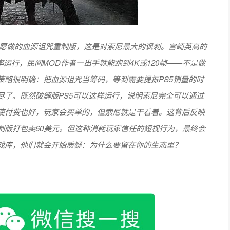
不愿做的血源诅咒重制版，这是对索尼最大的讽刺。宫崎英高的
运行，民间MOD作者一出手就能跑到4K或120帧——不是做
策略很明确：把血源诅咒当筹码，等到需要提振PS5销量的时
尽了。既然破解版PS5可以这样运行，说明索尼完全可以通过
使付费也好，玩家会买单的，但索尼就是干看着。这背后反映
制版打包卖60美元。但这种消耗玩家信任的短视行为，最终会
戏库，他们就会开始质疑：为什么要留在你的生态里？