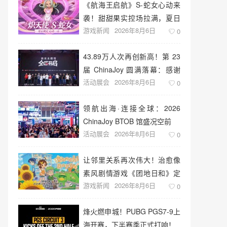
《航海王启航》S-蛇女心动来
袭！甜甜果实控场拉满，夏日
游戏新闻
2026年8月6日
盛宴开启
0
43.89万人次再创新高！第 23
届 ChinaJoy 圆满落幕：感谢
活动展会
2026年8月6日
有你，共赴这场“与 AI 同游”的
0
盛夏之约
领航出海·连接全球：2026
ChinaJoy BTOB 馆盛况空前
活动展会
2026年8月6日
0
让邻里关系再次伟大！治愈像
素风剧情游戏《团地日和》定
游戏新闻
2026年8月6日
档10月30日发售
0
烽火燃申城！PUBG PGS7-9上
海开赛，下半赛季正式打响！