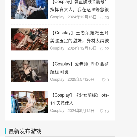
【Cosplay】碧蓝航线金鹿号：
指挥官大人，我在这里等您很
Cosplay
2024年12月16日
久了。
20
【Cosplay】王者荣耀杨玉环
美腿玉足的甜妹，身材太纯欲
Cosplay
2024年12月16日
了
22
【Cosplay】爱老师_PhD 碧蓝
航线 可畏
Cosplay
2025年5月20日
0
​【Cosplay】《少女前线》 ots-
14 天意佳人
Cosplay
2024年5月12日
16
最新发布游戏