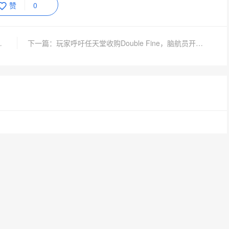
赞
0
，杰森今日正式加入
下一篇：玩家呼吁任天堂收购Double Fine，脑航员开发商陷关闭危机