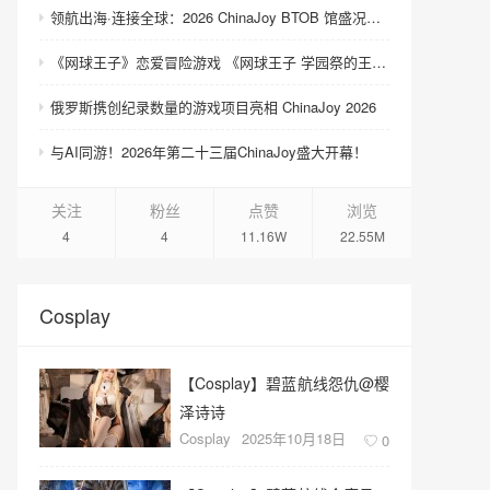
领航出海·连接全球：2026 ChinaJoy BTOB 馆盛况空前
《网球王子》恋爱冒险游戏 《网球王子 学园祭的王子们 ♡-40 and more…》与《网球王子 心跳求生 Tie break ♡game》发售
俄罗斯携创纪录数量的游戏项目亮相 ChinaJoy 2026
与AI同游！2026年第二十三届ChinaJoy盛大开幕！
关注
粉丝
点赞
浏览
4
4
11.16W
22.55M
Cosplay
【Cosplay】碧蓝航线怨仇@樱
泽诗诗
Cosplay
2025年10月18日
0