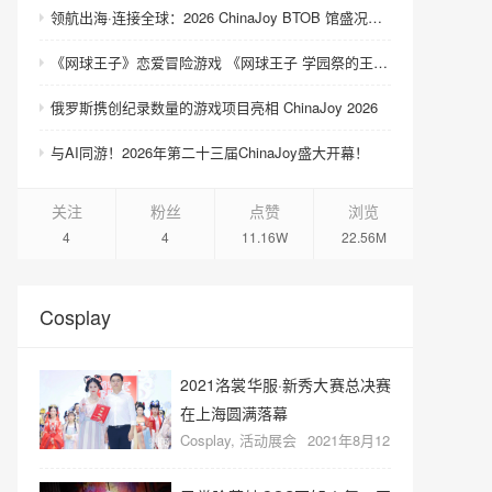
领航出海·连接全球：2026 ChinaJoy BTOB 馆盛况空前
《网球王子》恋爱冒险游戏 《网球王子 学园祭的王子们 ♡-40 and more…》与《网球王子 心跳求生 Tie break ♡game》发售
俄罗斯携创纪录数量的游戏项目亮相 ChinaJoy 2026
与AI同游！2026年第二十三届ChinaJoy盛大开幕！
关注
粉丝
点赞
浏览
4
4
11.16W
22.56M
Cosplay
2021洛裳华服·新秀大赛总决赛
在上海圆满落幕
Cosplay
,
活动展会
2021年8月12
日
35