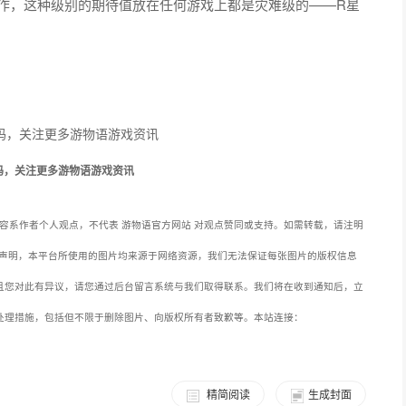
出续作，这种级别的期待值放在任何游戏上都是灾难级的——R星
码，关注更多游物语游戏资讯
容系作者个人观点，不代表 游物语官方网站 对观点赞同或支持。如需转载，请注明
声明，本平台所使用的图片均来源于网络资源，我们无法保证每张图片的版权信息
且您对此有异议，请您通过后台留言系统与我们取得联系。我们将在收到通知后，立
处理措施，包括但不限于删除图片、向版权所有者致歉等。本站连接：
精简阅读
生成封面