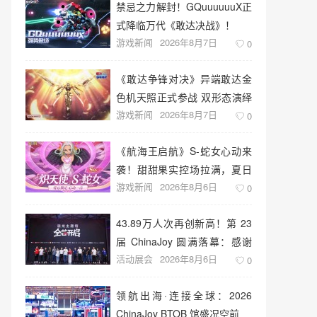
禁忌之力解封！GQuuuuuuX正
式降临万代《敢达决战》！
游戏新闻
2026年8月7日
0
《敢达争锋对决》异端敢达金
色机天照正式参战 双形态演绎
游戏新闻
2026年8月7日
空中战技
0
《航海王启航》S-蛇女心动来
袭！甜甜果实控场拉满，夏日
游戏新闻
2026年8月6日
盛宴开启
0
43.89万人次再创新高！第 23
届 ChinaJoy 圆满落幕：感谢
活动展会
2026年8月6日
有你，共赴这场“与 AI 同游”的
0
盛夏之约
领航出海·连接全球：2026
ChinaJoy BTOB 馆盛况空前