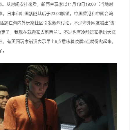
。从时间安排来看，新西兰玩家以11月18日19:00（当地时
。日本和韩国紧随其后于23:00解锁，中国香港和中国台湾
00。这一话题在海内外玩家社区引发激烈讨论，不少海外网友喊出"该
决定了，我现在就搬家去新西兰"。不过也有冷静玩家指出大概
住。有英国玩家崩溃表示早上8点意味着凌晨3点就得爬起来，
了。