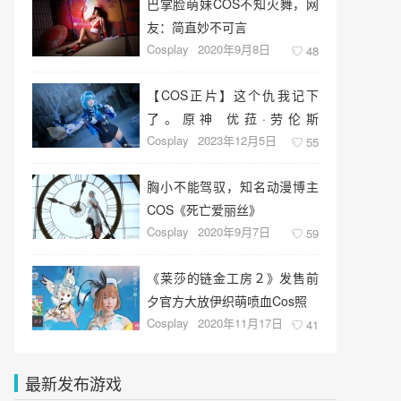
巴掌脸萌妹COS不知火舞，网
友：简直妙不可言
Cosplay
2020年9月8日
48
【COS正片】这个仇我记下
了。原神 优菈·劳伦斯
Cosplay
2023年12月5日
@Vamoko
55
胸小不能驾驭，知名动漫博主
COS《死亡爱丽丝》
Cosplay
2020年9月7日
59
《莱莎的链金工房２》发售前
夕官方大放伊织萌喷血Cos照
Cosplay
2020年11月17日
41
最新发布游戏