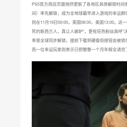
PS5官方商店页面悄然更新了各地区具体解锁时间表
间）率先解锁，成为全地球最早进入游戏的幸运群体
则在11月19日00:00，英国08:00，美国13:
死的新西兰人，真让人嫉妒"，更有狂热粉丝高呼"
率是全球同步解锁，提前下载到硬盘但按钮会被锁
而一位幸运玩家则表示已把整整一个月年假全请完