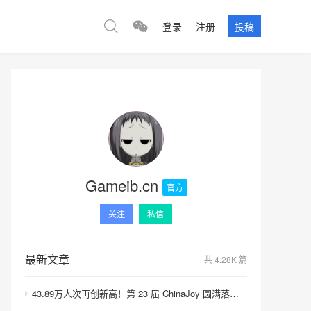
登录
注册
投稿
Gameib.cn
官方
关注
私信
最新文章
共 4.28K 篇
43.89万人次再创新高！第 23 届 ChinaJoy 圆满落幕：感谢有你，共赴这场“与 AI 同游”的盛夏之约