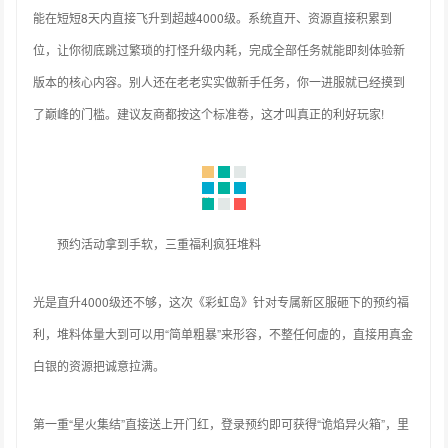
能在短短8天内直接飞升到超越4000级。系统直开、资源直接积累到
位，让你彻底跳过繁琐的打怪升级内耗，完成全部任务就能即刻体验新
版本的核心内容。别人还在老老实实做新手任务，你一进服就已经摸到
了巅峰的门槛。建议友商都按这个标准卷，这才叫真正的利好玩家!
预约活动拿到手软，三重福利疯狂堆料
光是直升4000级还不够，这次《彩虹岛》针对专属新区服砸下的预约福
利，堆料体量大到可以用“简单粗暴”来形容，不整任何虚的，直接用真金
白银的资源把诚意拉满。
第一重“星火集结”直接送上开门红，登录预约即可获得“诡焰异火箱”，里