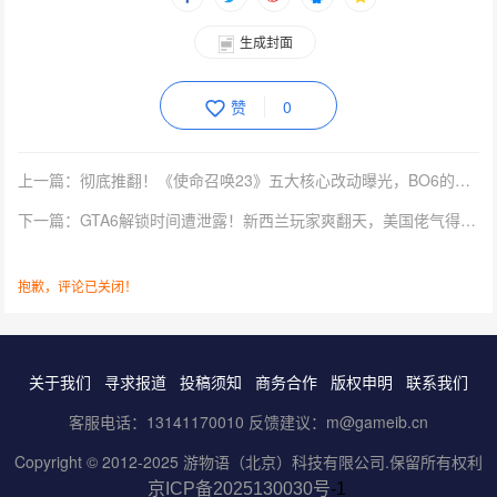
生成封面
赞
0
上一篇：彻底推翻！《使命召唤23》五大核心改动曝光，BO6的锅IW自己背了
下一篇：GTA6解锁时间遭泄露！新西兰玩家爽翻天，美国佬气得要移民
抱歉，评论已关闭！
关于我们
寻求报道
投稿须知
商务合作
版权申明
联系我们
客服电话：13141170010 反馈建议：m@gameib.cn
Copyright © 2012-2025
游物语（北京）科技有限公司
.保留所有权利
京ICP备2025130030号
-1