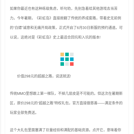
如果你最近也有这种练级焦虑，听句劝，先别急着给其他游戏去当苦
力。今年暑期，《彩虹岛》直接掀翻了传统的养成套路，带着史无前例
的“白嫖”诚意和无痛开局政策，正式开启了6月30日新服的预约通道。可
以说，这绝对是《彩虹岛》史上最适合回坑和入坑的版本!
价值298元的超越之路，说送就送!
传统MMO里想跟上第一梯队，不掉几层皮是不可能的。但这次在暑期新
区，原价298元的“超越之路”特权礼包，官方直接做慈善——满足条件的
玩家全部免费送。
这个大礼包里面塞满了巨量经验和满配的基础资源。点开它，意味着你