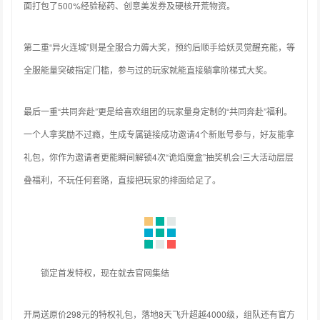
面打包了500%经验秘药、创意美发券及硬核开荒物资。
第二重“异火连城”则是全服合力薅大奖，预约后顺手给妖灵觉醒充能，等
全服能量突破指定门槛，参与过的玩家就能直接躺拿阶梯式大奖。
最后一重“共同奔赴”更是给喜欢组团的玩家量身定制的“共同奔赴”福利。
一个人拿奖励不过瘾，生成专属链接成功邀请4个新账号参与，好友能拿
礼包，你作为邀请者更能瞬间解锁4次“诡焰魔盒”抽奖机会!三大活动层层
叠福利，不玩任何套路，直接把玩家的排面给足了。
锁定首发特权，现在就去官网集结
开局送原价298元的特权礼包，落地8天飞升超越4000级，组队还有官方