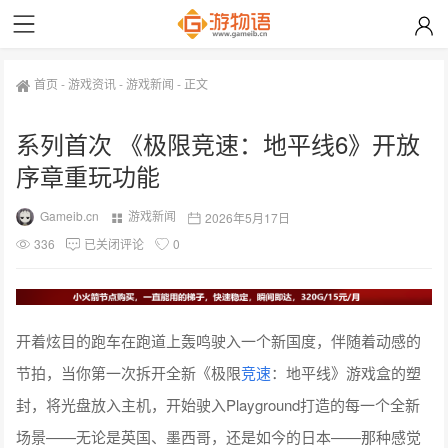
首页
-
游戏资讯
-
游戏新闻
-
正文
系列首次 《极限竞速：地平线6》开放
序章重玩功能
Gameib.cn
游戏新闻
2026年5月17日
336
已关闭评论
0
开着炫目的跑车在跑道上轰鸣驶入一个新国度，伴随着动感的
节拍，当你第一次拆开全新《极限
竞速
：地平线》游戏盒的塑
封，将光盘放入主机，开始驶入Playground打造的每一个全新
场景——无论是英国、墨西哥，还是如今的日本——那种感觉