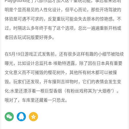
Playground花了六部作品才加入这个重玩功能，事后看来这明
明是个显而易见的人性化设计，但平心而论，那些开场驾驶的
体验是可遇不可求的，反复重玩可能会失去原本的惊艳感。不
过，时隔这么多年终于有了这个选项，总比一遍遍重新开档或
者回去玩试玩版要好得多。
在5月19日游戏正式发售前，还有很多这样有趣的小细节被陆续
曝光，比如设计总监托本·埃勒特透露，除了因在日本具有重要
文化意义而不可摧毁的樱花树外，其他所有树木都可以被撞
毁。玩家们还发现，开车撞到吉祥物时，它们的表情会发生变
化;水里还漂浮着一根巨型香烟（有粉丝戏称其为“大烟卷”）。
哦对了，车库里还藏着一只恐龙。