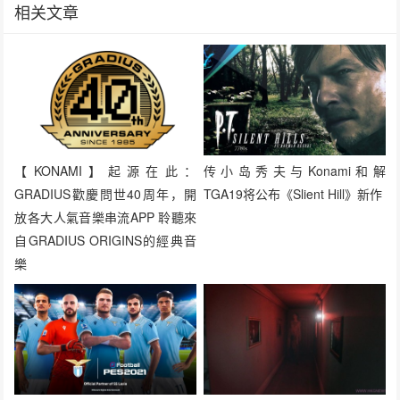
相关文章
【KONAMI】起源在此：
传小岛秀夫与Konami和解
GRADIUS歡慶問世40周年，開
TGA19将公布《Slient Hill》新作
放各大人氣音樂串流APP 聆聽來
自GRADIUS ORIGINS的經典音
樂