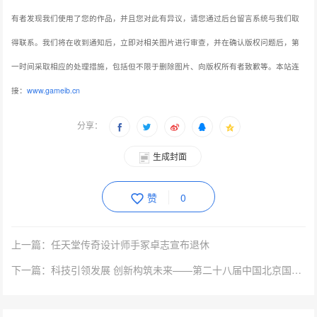
有者发现我们使用了您的作品，并且您对此有异议，请您通过后台留言系统与我们取
得联系。我们将在收到通知后，立即对相关图片进行审查，并在确认版权问题后，第
一时间采取相应的处理措施，包括但不限于删除图片、向版权所有者致歉等。本站连
接：
www.gameib.cn
分享：
生成封面
赞
0
上一篇：任天堂传奇设计师手冢卓志宣布退休
下一篇：科技引领发展 创新构筑未来——第二十八届中国北京国际科技产业博览会圆满落幕