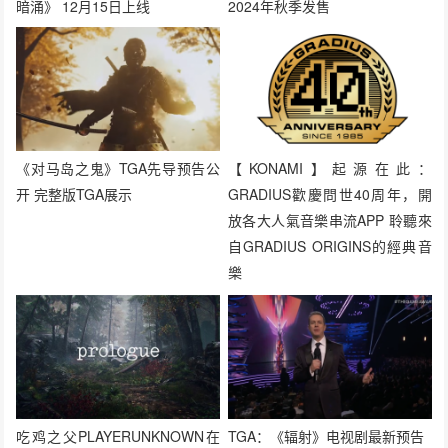
暗涌》 12月15日上线
2024年秋季发售
《对马岛之鬼》TGA先导预告公
【KONAMI】起源在此：
开 完整版TGA展示
GRADIUS歡慶問世40周年，開
放各大人氣音樂串流APP 聆聽來
自GRADIUS ORIGINS的經典音
樂
吃鸡之父PLAYERUNKNOWN在
TGA：《辐射》电视剧最新预告