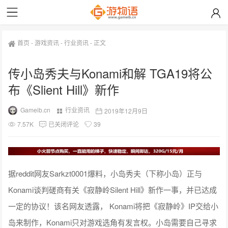
首页
-
游戏资讯
-
行业资讯
-
正文
传小岛秀夫与Konami和解 TGA19将公
布《Slient Hill》新作
Gameib.cn
行业资讯
2019年12月9日
7.57K
已关闭评论
39
据reddit网友Sarkzt0001爆料，小岛秀夫（下称小岛）正与
Konami谈判磋商有关《寂静岭Silent Hill》新作一事，并已达成
一定的协议！该名网友透露， Konami将把《寂静岭》IP交给小
岛来制作，Konami只对游戏选角有发言权。小岛需要自己寻求