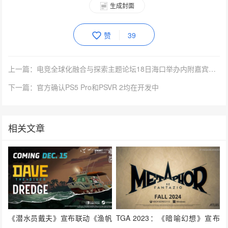
生成封面
赞
39
上一篇：电竞全球化融合与探索主题论坛18日海口举办内附嘉宾阵容
下一篇：官方确认PS5 Pro和PSVR 2均在开发中
相关文章
《潜水员戴夫》宣布联动《渔帆
TGA 2023：《暗喻幻想》宣布