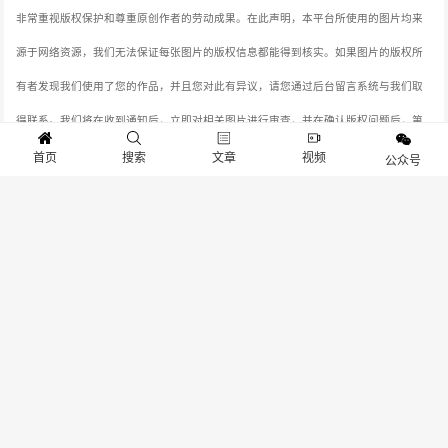
非常重视版权保护和尊重原创作者的劳动成果。在此声明，本平台所使用的图片均来
源于网络资源，我们无法保证每张图片的版权信息都能得到核实。如果图片的版权所
有者发现我们使用了您的作品，并且您对此有异议，请您通过后台留言系统与我们取
得联系。我们将在收到通知后，立即对相关图片进行审查，并在确认版权问题后，第
一时间采取相应的处理措施，包括但不限于删除图片、向版权所有者致歉等。本站连
首页
搜索
文章
视频
公众号
接：
www.gameib.cn
分享：
生成封面
赞
0
上一篇：单机ARPG《猿公剑》制作人：我们很看重操作手感
下一篇：当二次元掉进单机恶魔城，《少女与学院城》首曝！