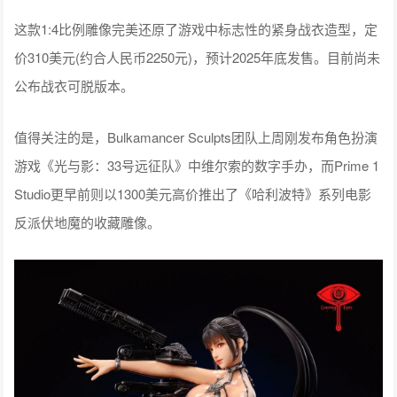
这款1:4比例雕像完美还原了游戏中标志性的紧身战衣造型，定
价310美元(约合人民币2250元)，预计2025年底发售。目前尚未
公布战衣可脱版本。
值得关注的是，Bulkamancer Sculpts团队上周刚发布角色扮演
游戏《光与影：33号远征队》中维尔索的数字手办，而Prime 1
Studio更早前则以1300美元高价推出了《哈利波特》系列电影
反派伏地魔的收藏雕像。