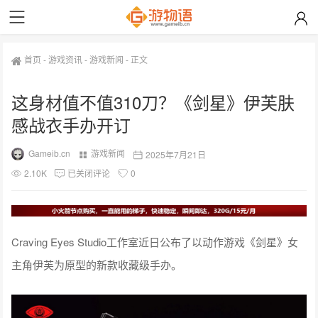
首页
-
游戏资讯
-
游戏新闻
-
正文
这身材值不值310刀？《剑星》伊芙肤
感战衣手办开订
Gameib.cn
游戏新闻
2025年7月21日
2.10K
已关闭评论
0
Craving Eyes Studio工作室近日公布了以动作游戏《剑星》女
主角伊芙为原型的新款收藏级手办。