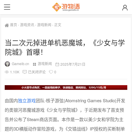
首页
-
游戏资讯
-
游戏新闻
-
正文
当二次元掉进单机恶魔城，《少女与学
院城》首曝！
Gameib.cn
游戏新闻
2025年7月21日
1.10K
已关闭评论
0
由国内
独立游戏
团队-核子游弦(Atomstring Games Studio)开发
的类银河恶魔城游戏《少女与学院城》，于近期发布了首支预
告并公布了Steam商店页面。本作是一款以美少女和学院为主
题的3D横版动作冒险游戏，为《交错战线》IP授权的买断制单