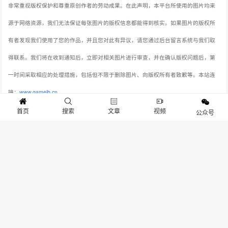
非常重视版权保护和尊重原创作者的劳动成果。在此声明，本平台所使用的图片均来
源于网络资源，我们无法保证每张图片的版权信息都能得到核实。如果图片的版权所
有者发现我们使用了您的作品，并且您对此有异议，请您通过后台留言系统与我们取
得联系。我们将在收到通知后，立即对相关图片进行审查，并在确认版权问题后，第
一时间采取相应的处理措施，包括但不限于删除图片、向版权所有者致歉等。本站连
接：
www.gameib.cn
首页
搜索
文章
视频
公众号
分享：
生成封面
赞
23
上一篇：《天呐！找不到真爱就扑街！》上线Steam：國王互娱邀你浪漫之旅，首发限时优惠！
下一篇：618狂欢指南！爆款DIY好物抢先购，尽在华硕机电散