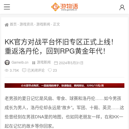
首页
-
游戏资讯
-
游戏新闻
-
正文
KK官方对战平台怀旧专区正式上线！
重返洛丹伦，回到RPG黄金年代！
Gameib.cn
游戏新闻
2024年5月31日
3.75K
已关闭评论
23
老男孩的夏日记忆是风扇、零食、球赛和洛丹伦……如今男孩
成长为男人，洛丹伦却永远是“故乡”。军团、十殿、英灵……这
些曾经刻在男孩DNA里的地图，也如同老朋友一样，在和KK一
起在记忆的故乡等你回家。