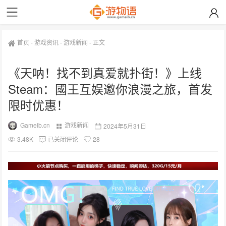
首页
-
游戏资讯
-
游戏新闻
-
正文
《天呐！找不到真爱就扑街！》上线
Steam：國王互娱邀你浪漫之旅，首发
限时优惠！
Gameib.cn
游戏新闻
2024年5月31日
3.48K
已关闭评论
28