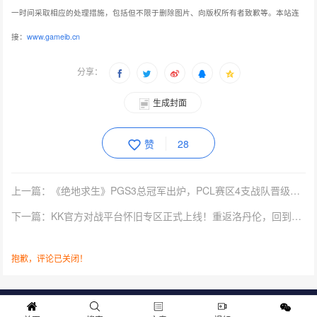
一时间采取相应的处理措施，包括但不限于删除图片、向版权所有者致歉等。本站连
接：
www.gameib.cn
分享：
生成封面
赞
28
上一篇：《绝地求生》PGS3总冠军出炉，PCL赛区4支战队晋级10强！
下一篇：KK官方对战平台怀旧专区正式上线！重返洛丹伦，回到RPG黄金年代！
抱歉，评论已关闭！