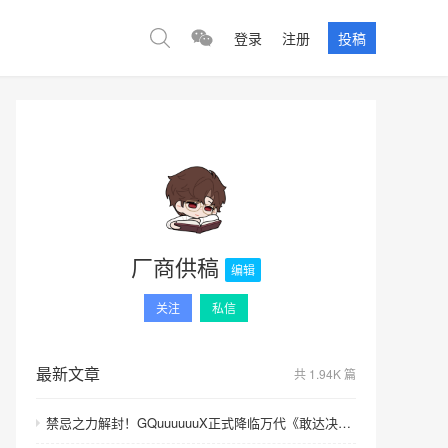
登录
注册
投稿
厂商供稿
编辑
关注
私信
最新文章
共 1.94K 篇
禁忌之力解封！GQuuuuuuX正式降临万代《敢达决战》！