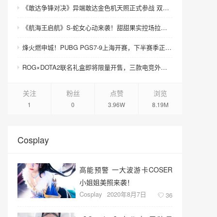
《敢达争锋对决》异端敢达金色机天照正式参战 双形态演绎空中战技
《航海王启航》S-蛇女心动来袭！甜甜果实控场拉满，夏日盛宴开启
烽火燃申城！PUBG PGS7-9上海开赛，下半赛季正式打响！
ROG×DOTA2联名礼盒即将限量开售，三款电竞外设致敬玩家青春记忆
关注
粉丝
点赞
浏览
1
0
3.96W
8.19M
Cosplay
高能预警 一大波游卡COSER
小姐姐美照来袭！
Cosplay
2020年8月7日
36