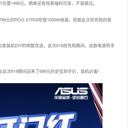
价仅需1499元。晒单还有惊喜福利可享，不容错过。
9元的ROG STRIX吹雪1000W电源，则是此次狂欢购的首
源，也是装机DIY的明智优选，此次618抢先购期间，这款电源到手
，也在此次618期间迎来了699元的史低到手价，装机必备！