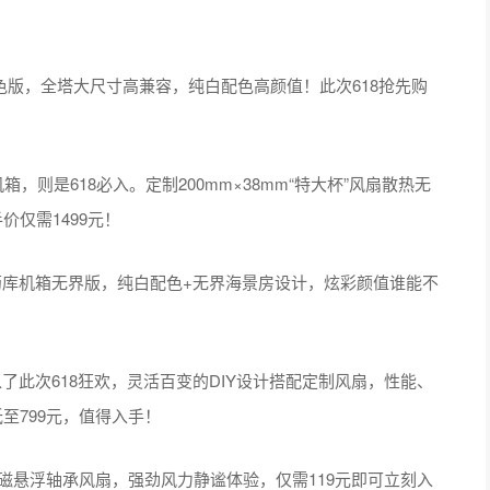
箱白色版，全塔大尺寸高兼容，纯白配色高颜值！此次618抢先购
机箱，则是618必入。定制200mm×38mm“特大杯”风扇散热无
价仅需1499元！
02弹药库机箱无界版，纯白配色+无界海景房设计，炫彩颜值谁能不
！
也加入了此次618狂欢，灵活百变的DIY设计搭配定制风扇，性能、
至799元，值得入手！
0磁悬浮轴承风扇，强劲风力静谧体验，仅需119元即可立刻入