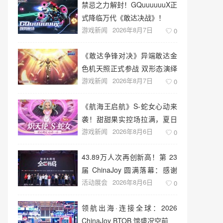
禁忌之力解封！GQuuuuuuX正
式降临万代《敢达决战》！
游戏新闻
2026年8月7日
0
《敢达争锋对决》异端敢达金
色机天照正式参战 双形态演绎
游戏新闻
2026年8月7日
空中战技
0
《航海王启航》S-蛇女心动来
袭！甜甜果实控场拉满，夏日
游戏新闻
2026年8月6日
盛宴开启
0
43.89万人次再创新高！第 23
届 ChinaJoy 圆满落幕：感谢
活动展会
2026年8月6日
有你，共赴这场“与 AI 同游”的
0
盛夏之约
领航出海·连接全球：2026
ChinaJoy BTOB 馆盛况空前