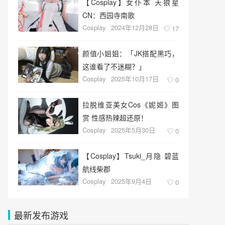
【Cosplay】女仆本 天狼星
CN：西园寺南歌
Cosplay
2024年12月28日
17
颜值小姐姐：「JK搭配黑巧，
这谁看了不迷糊？」
Cosplay
2025年10月17日
0
拉脱维亚美女Cos《妮姬》图
赏 性感热辣超还原！
Cosplay
2025年5月30日
0
【Cosplay】Tsuki_月隐 碧蓝
航线柴郡
Cosplay
2025年9月4日
0
最新发布游戏