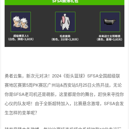
勇者云集，新次元对决！2024《街头篮球》SFSA全国超级联
赛地区赛第5周PK赛区广州站&西安站5月25日火热开战，无论
你是SFSA老司机还是萌新，这里都是你的舞台，赶快来寻找你
心仪的队友吧！由于全新超特加入，比赛悬念激增，SFSA会发
生怎样的变革呢？