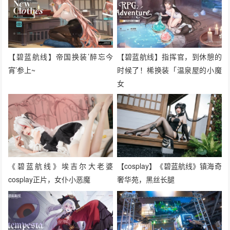
【碧蓝航线】帝国换装’醉忘今
【碧蓝航线】指挥官，到休憩的
宵’参上~
时候了！桸换装「温泉屋的小魔
女
《碧蓝航线》埃吉尔大老婆
【cosplay】《碧蓝航线》镇海奇
cosplay正片，女仆小恶魔
奢华苑，黑丝长腿