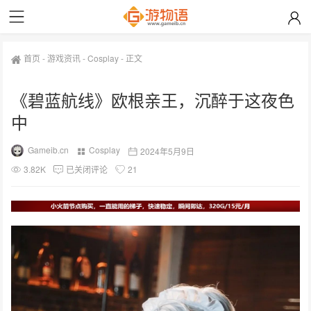
首页
-
游戏资讯
-
Cosplay
-
正文
《碧蓝航线》欧根亲王，沉醉于这夜色
中
Gameib.cn
Cosplay
2024年5月9日
3.82K
已关闭评论
21