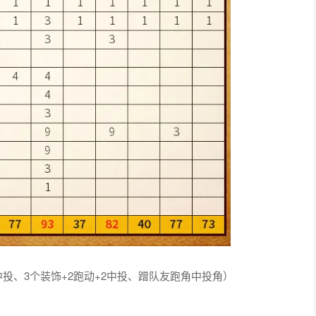
2中投、3个装饰+2跑动+2中投、蹭队友跑角中投角）