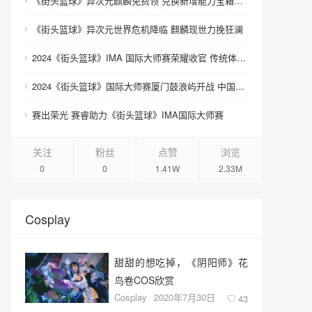
《街头篮球》异次元麒麟免费领 兑换新增能力宝箱和契约书
《街头篮球》异次元世界危机降临 麒麟现世力挽狂澜
2024《街头篮球》IMA 国际大师赛荣耀收官 传统体育电竞迎来新契机
2024《街头篮球》国际大师赛厦门鼓浪屿开战 中国队团体赛夺魁
赛出荣光 赛睿助力《街头篮球》IMA国际大师赛
关注
粉丝
点赞
浏览
0
0
1.41W
2.33M
Cosplay
甜甜的想吃掉，《阴阳师》花
鸟卷COS欣赏
Cosplay
2020年7月30日
43