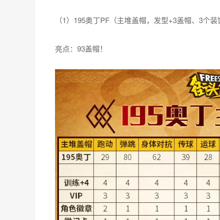
（1）195奥丁PF（主堆盖帽，发型+3盖帽、3个
亮点：93盖帽！