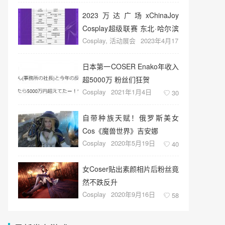
2023万达广场xChinaJoy
Cosplay超级联赛 东北·哈尔滨
Cosplay
,
活动展会
2023年4月17
赛区预选赛 舞台节目流程公
日
25
布！
日本第一COSER Enako年收入
超5000万 粉丝们狂贺
Cosplay
2021年1月4日
30
自带种族天赋！俄罗斯美女
Cos《魔兽世界》吉安娜
Cosplay
2020年5月19日
40
女Coser贴出素颜相片后粉丝竟
然不跌反升
Cosplay
2020年9月16日
58