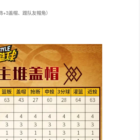
装饰+3盖帽、蹭队友帽角）