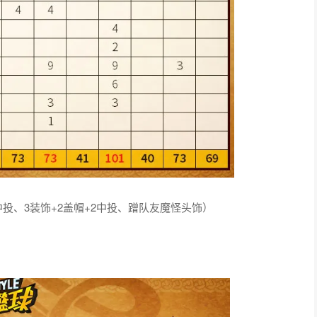
2中投、3装饰+2盖帽+2中投、蹭队友魔怪头饰）