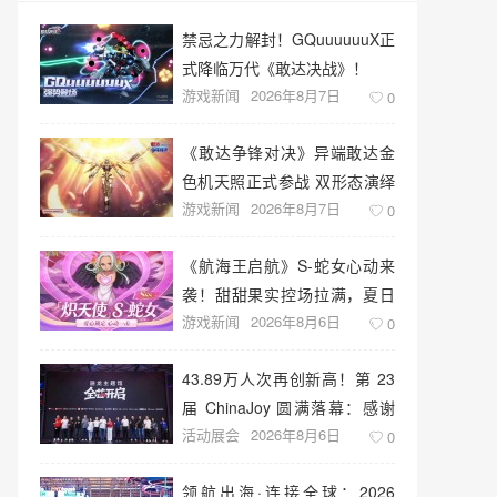
禁忌之力解封！GQuuuuuuX正
式降临万代《敢达决战》！
游戏新闻
2026年8月7日
0
《敢达争锋对决》异端敢达金
色机天照正式参战 双形态演绎
游戏新闻
2026年8月7日
空中战技
0
《航海王启航》S-蛇女心动来
袭！甜甜果实控场拉满，夏日
游戏新闻
2026年8月6日
盛宴开启
0
43.89万人次再创新高！第 23
届 ChinaJoy 圆满落幕：感谢
活动展会
2026年8月6日
有你，共赴这场“与 AI 同游”的
0
盛夏之约
领航出海·连接全球：2026