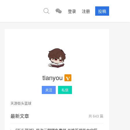
登录
注册
投稿
tianyou
关注
私信
天游街头篮球
最新文章
共 643 篇