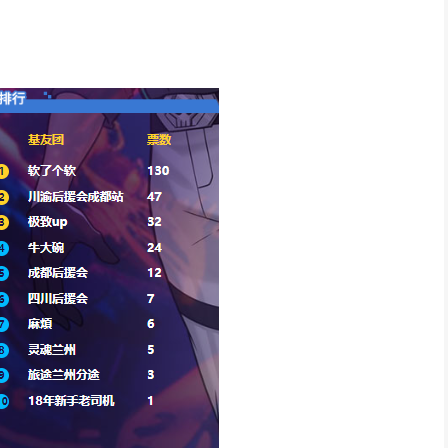
获得1张过一轮奖励卡+1件限定版T恤，过一轮的FSer们比赛