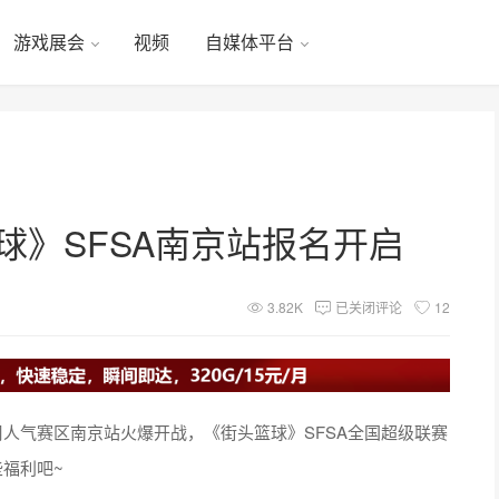
游戏展会
视频
自媒体平台
球》SFSA南京站报名开启
3.82K
已关闭评论
12
周人气赛区南京站火爆开战，《街头篮球》SFSA全国超级联赛
福利吧~