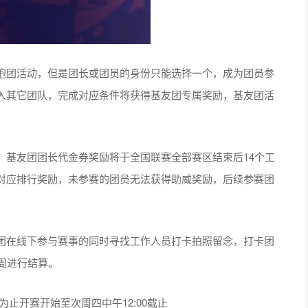
亚军将携手晋级SFSA总决赛，对于想要参加总决赛的队伍来说
的体验比赛的激情。