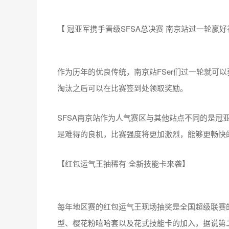
【 冠亚军携手晋级SFSA总决赛 南京站过一轮赢好