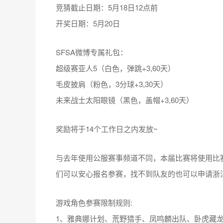
作日内发放。基友团可以根据每周助威榜名次获得
员无法获得之前结算过的助威奖励。
基友团助威活动相同名次奖励无法重复获得。基友
队将会额外获得助威票数30票。基友团助威活动每
线上助威活动时间:基友团活动将持续至全赛区结束为
【人气赛区南京站夺冠阵容赢取2024SFSA专属套