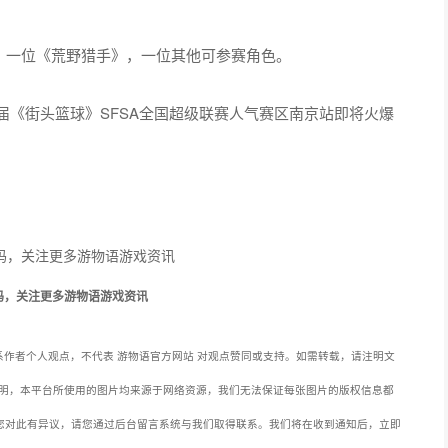
A全国超级联赛地区赛第4周南京站5月18日火热开战，无论你是
来寻找你心仪的队友吧！由于全新超特加入，比赛悬念激增，
0位幸运玩家获得SFSA专属礼包，其中竞猜正确的玩家将可