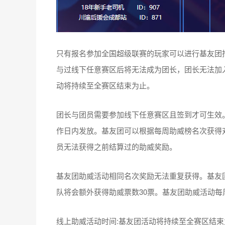
淘汰之后可以在比赛签到处领取奖励。
SFSA南京站作为人气赛区与其他站点不同的是冠
是难得的良机，比赛强度将更加激烈，能够更畅快
【红包运气王抽稀有 全新技能卡来袭】