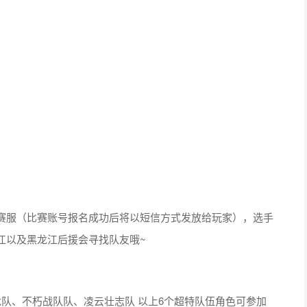
对应排行奖励，未参赛的团员无法获得助威奖励，后续参赛团
团在线下参与赛事的同时寻找工作人员打卡拍照留念，打卡团
周进行结算。
止开赛开始至次周四中午12:00截止
装】