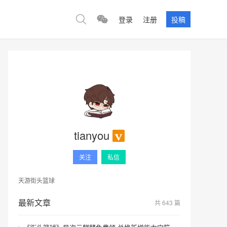
登录
注册
投稿
tianyou
关注
私信
天游街头篮球
最新文章
共 643 篇