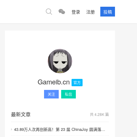
登录
注册
投稿
Gameib.cn
官方
关注
私信
最新文章
共 4.28K 篇
43.89万人次再创新高！第 23 届 ChinaJoy 圆满落幕：感谢有你，共赴这场“与 AI 同游”的盛夏之约