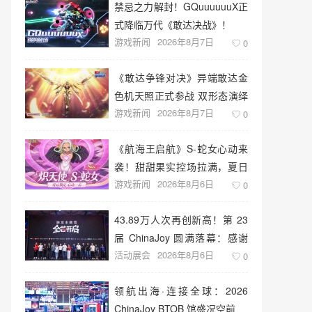
禁忌之力解封！GQuuuuuuX正
式降临万代《敢达决战》！
游戏新闻
2026年8月7日
0
《敢达争锋对决》异端敢达金
色机天照正式参战 双形态演绎
游戏新闻
2026年8月7日
空中战技
0
《航海王启航》S-蛇女心动来
袭！甜甜果实控场拉满，夏日
游戏新闻
2026年8月6日
盛宴开启
0
43.89万人次再创新高！第 23
届 ChinaJoy 圆满落幕：感谢
活动展会
2026年8月6日
有你，共赴这场“与 AI 同游”的
0
盛夏之约
领航出海·连接全球：2026
ChinaJoy BTOB 馆盛况空前