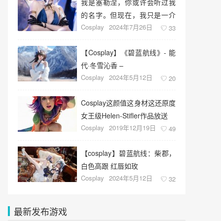
我是塞勒涅，你或许会听过我
的名字。但现在，我只是一介
Cosplay
2024年7月26日
歌者
33
【Cosplay】《碧蓝航线》- 能
代·冬雪沁香 –
Cosplay
2024年5月12日
20
Cosplay这颜值这身材这还原度
女王级Helen-Stifler作品放送
Cosplay
2019年12月19日
49
【cosplay】碧蓝航线：柴郡，
白色高跟 红唇如玫
Cosplay
2024年5月12日
32
最新发布游戏