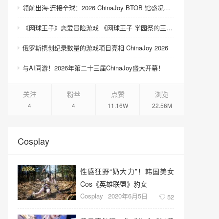
领航出海·连接全球：2026 ChinaJoy BTOB 馆盛况空前
《网球王子》恋爱冒险游戏 《网球王子 学园祭的王子们 ♡-40 and more…》与《网球王子 心跳求生 Tie break ♡game》发售
俄罗斯携创纪录数量的游戏项目亮相 ChinaJoy 2026
与AI同游！2026年第二十三届ChinaJoy盛大开幕！
关注
粉丝
点赞
浏览
4
4
11.16W
22.56M
Cosplay
性感狂野“奶大力”！韩国美女
Cos《英雄联盟》豹女
Cosplay
2020年6月5日
52