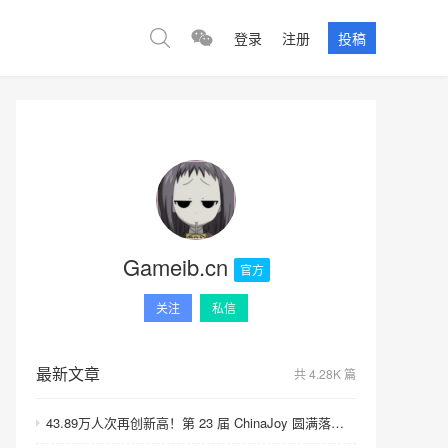
登录
注册
投稿
Gameib.cn
官方
关注
私信
最新文章
共 4.28K 篇
43.89万人次再创新高！第 23 届 ChinaJoy 圆满落幕：感谢有你，共赴这场“与 AI 同游”的盛夏之约