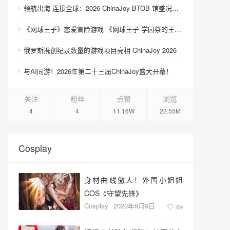
领航出海·连接全球：2026 ChinaJoy BTOB 馆盛况空前
《网球王子》恋爱冒险游戏 《网球王子 学园祭的王子们 ♡-40 and more…》与《网球王子 心跳求生 Tie break ♡game》发售
俄罗斯携创纪录数量的游戏项目亮相 ChinaJoy 2026
与AI同游！2026年第二十三届ChinaJoy盛大开幕！
关注
粉丝
点赞
浏览
4
4
11.16W
22.55M
Cosplay
身材曲线傲人！外国小姐姐
COS《守望先锋》
Cosplay
2020年9月9日
49