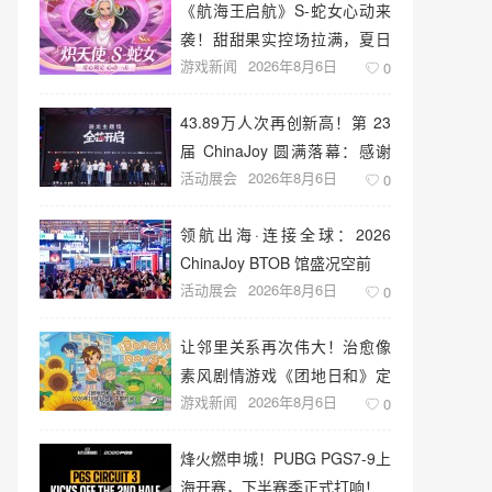
《航海王启航》S-蛇女心动来
袭！甜甜果实控场拉满，夏日
游戏新闻
2026年8月6日
盛宴开启
0
43.89万人次再创新高！第 23
届 ChinaJoy 圆满落幕：感谢
活动展会
2026年8月6日
有你，共赴这场“与 AI 同游”的
0
盛夏之约
领航出海·连接全球：2026
ChinaJoy BTOB 馆盛况空前
活动展会
2026年8月6日
0
让邻里关系再次伟大！治愈像
素风剧情游戏《团地日和》定
游戏新闻
2026年8月6日
档10月30日发售
0
烽火燃申城！PUBG PGS7-9上
海开赛，下半赛季正式打响！