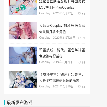
短裙白丝肤若凝脂！韩国美女
LOL护士阿卡丽Cosplay
Cosplay
2020年6月17日
54
大师级Cosplay 刺激放送看看
你认得几多个角色
Cosplay
2020年11月21日
39
碧蓝航线：能代，蓝色丝袜蓝
色旗袍相得益彰
Cosplay
2024年5月7日
18
《崩坏星穹：铁道》知更鸟，
大长腿带你体验音乐的乐趣
Cosplay
2024年5月10日
14
最新发布游戏