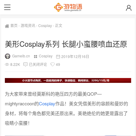
首页
-
游戏资讯
-
Cosplay
-
正文
美形Cosplay系列 长腿小蛮腰喷血还原
Gameib.cn
Cosplay
2019年12月16日
8.22K
已关闭评论
49
为大家带来曾经莫斯科的艳压四方的最美QOP—
mightyraccoon的
Cosplay
作品！美女凭借美形的容颜和曼妙的
身材，将每个角色都完美还原出来。美艳绝伦的她更是露出了
吸睛小蛮腰！