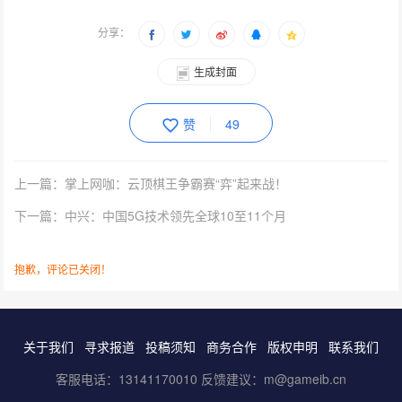
分享：
生成封面
赞
49
上一篇：掌上网咖：云顶棋王争霸赛“弈”起来战！
下一篇：中兴：中国5G技术领先全球10至11个月
抱歉，评论已关闭！
关于我们
寻求报道
投稿须知
商务合作
版权申明
联系我们
客服电话：13141170010 反馈建议：m@gameib.cn