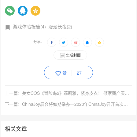
游戏体验报告(4)
漫漫长夜(2)
分享：
生成封面
赞
27
上一篇：美女COS《冒险岛2》菲莉雅，紧身皮衣！ 倾家荡产买入此股
下一篇：ChinaJoy展会将如期举办—2020年ChinaJoy召开首次新闻发布会
相关文章