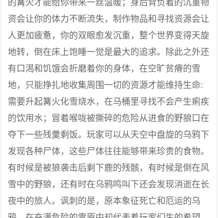
的篝火才能给你带来一丝温暖；身后背负着的沉重物
资会让你的体力不断流失，制作物品和寻找资源会让
人更加疲惫，你的双眼愈发沉重，整个世界变得天旋
地转，倒在床上饱睡一觉是最大的追求。除此之外还
有口渴和饥饿会折磨着你的身体，在空旷贫瘠的雪
地，只能挣扎地收集周围一切的资源才能维持生命:
需要升起篝火化雪烧水，在马桶里寻找不会产生痢疾
的饮用水；冒着喉咙被撕碎的危险从进食的野狼口在
夺下一些残羹剩饭。玩家可以从天空中盘旋的乌鸦下
发现各种尸体，这些尸体往往能够带来珍贵的食物。
有时候是被狼袭击后剩下鹿的残骸，有时候是倒在风
雪中的野狼，还有时在乌鸦鸣叫下还会发现消逝在长
夜中的旅人。讽刺的是，原本象征死亡和厄运的乌
鸦，在充满危险的雪原中却代表着玩家们生的希望。