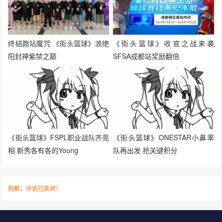
终结跑站魔咒 《街头篮球》浪绝
《街头篮球》收官之战来袭
阳封神紫禁之巅
SFSA成都站奖励翻倍
《街头篮球》FSPL职业战队齐亮
《街头篮球》ONESTAR小鼻率
相 新秀各有各的Young
队再出发 抢关键积分
抱歉，评论已关闭！