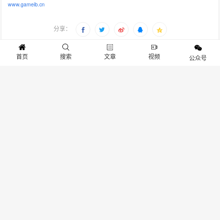
www.gameib.cn
分享：
生成封面
首页
搜索
文章
视频
公众号
赞
23
上一篇：《原始袭变》怪猎联动宣传视频 2024年1月18日发售
下一篇：策略竞技游戏《三国之志4》11月5日开启摩点众筹
相关文章