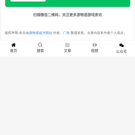
扫描微信二维码，关注更多游物语游戏资讯
版权声明:本文由
游物语官方网站
作者：
厂商
整理发表，文章内容系作者个人观点，
不代表 游物语官方网站 对观点赞同或支持。如需转载，请注明文章来源。
我们非常
首页
搜索
文章
视频
公众号
重视版权保护和尊重原创作者的劳动成果。在此声明，本平台所使用的图片均来源于
网络资源，我们无法保证每张图片的版权信息都能得到核实。如果图片的版权所有者
发现我们使用了您的作品，并且您对此有异议，请您通过后台留言系统与我们取得联
系。我们将在收到通知后，立即对相关图片进行审查，并在确认版权问题后，第一时
间采取相应的处理措施，包括但不限于删除图片、向版权所有者致歉等。本站连接：
www.gameib.cn
分享：
生成封面