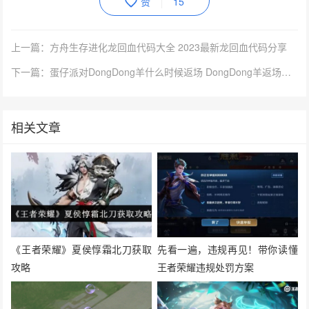
赞
15
上一篇：方舟生存进化龙回血代码大全 2023最新龙回血代码分享
下一篇：蛋仔派对DongDong羊什么时候返场 DongDong羊返场时间介绍
相关文章
《王者荣耀》夏侯惇霜北刀获取
先看一遍，违规再见！带你读懂
攻略
王者荣耀违规处罚方案