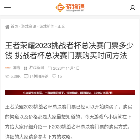
首页
-
游戏资讯
-
游戏新闻
-
正文
王者荣耀2023挑战者杯总决赛门票多少
钱 挑战者杯总决赛门票购买时间方法
游略
游戏新闻
2023年11月1日
5.39K
已关闭评论
15
王者荣耀2023挑战者杯总决赛门票已经可以开始购买了，购买
的渠道以及价格都是大家最想知道的，今天游戏鸟小编就在下
方给大家仔细介绍一下2023挑战者杯总决赛门票的购买方式，
详细的大家请多参考下方的攻略。