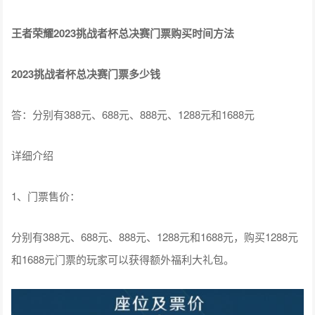
王者荣耀2023挑战者杯总决赛门票购买时间方法
2023挑战者杯总决赛门票多少钱
答：分别有388元、688元、888元、1288元和1688元
详细介绍
1、门票售价：
分别有388元、688元、888元、1288元和1688元，购买1288元
和1688元门票的玩家可以获得额外福利大礼包。