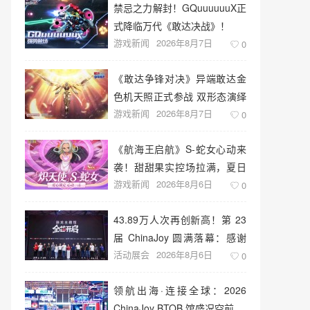
禁忌之力解封！GQuuuuuuX正
式降临万代《敢达决战》！
游戏新闻
2026年8月7日
0
《敢达争锋对决》异端敢达金
色机天照正式参战 双形态演绎
游戏新闻
2026年8月7日
空中战技
0
《航海王启航》S-蛇女心动来
袭！甜甜果实控场拉满，夏日
游戏新闻
2026年8月6日
盛宴开启
0
43.89万人次再创新高！第 23
届 ChinaJoy 圆满落幕：感谢
活动展会
2026年8月6日
有你，共赴这场“与 AI 同游”的
0
盛夏之约
领航出海·连接全球：2026
ChinaJoy BTOB 馆盛况空前