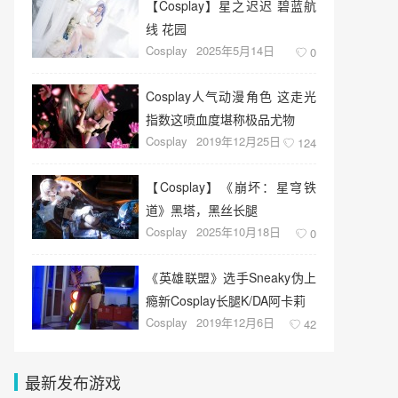
【Cosplay】星之迟迟 碧蓝航
线 花园
Cosplay
2025年5月14日
0
Cosplay人气动漫角色 这走光
指数这喷血度堪称极品尤物
Cosplay
2019年12月25日
124
【Cosplay】《崩坏：星穹铁
道》黑塔，黑丝长腿
Cosplay
2025年10月18日
0
《英雄联盟》选手Sneaky伪上
瘾新Cosplay长腿K/DA阿卡莉
Cosplay
2019年12月6日
42
最新发布游戏