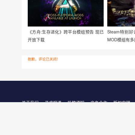
《方舟:生存进化》跨平台模组预告 现已
Steam特
开放下载
MOD模组有多
抱歉，评论已关闭！
关于我们
寻求报道
投稿须知
商务合作
版权申明
客服电话：13141170010 反馈建议：m@gameib.cn
Copyright © 2012-2025
游物语（北京）科技有限公司
.保留