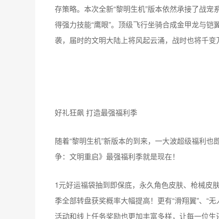
存策略。本次全新“黎明生机”版本依然承接了战宠系
得强力技能“鹰眼”。顶级飞行坐骑合成金甲龙与铠
袭，届时的文明大陆上将风起云涌，战时也将千变
好礼狂飙 打造最强福利季
随着“黎明生机”新版本的到来，一大波超级福利也
争：文明重启》最强福利季就是现在！
1元好运福袋抽到即保底，永久角色皮肤、枪械皮
季全部转盘获奖概率大幅提高！更有“滑翔翼”、“无
活动和线上任务奖励也更加丰富多样，让每一位生还