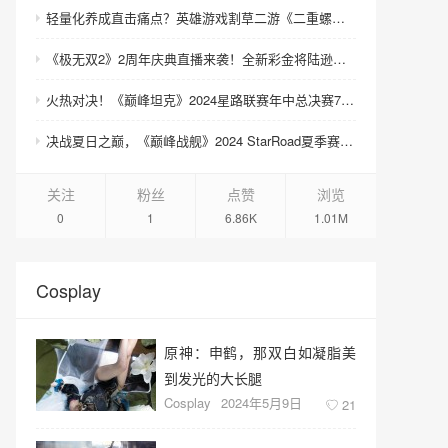
轻量化养成直击痛点？英雄游戏割草二游《二重螺旋》“不走寻常路”
《极无双2》2周年庆典直播来袭！全新彩金将陆逊登场！
火热对决！《巅峰坦克》2024星路联赛年中总决赛7.27开启！
决战夏日之巅，《巅峰战舰》2024 StarRoad夏季赛周赛即将打响！
关注
粉丝
点赞
浏览
0
1
6.86K
1.01M
Cosplay
原神：申鹤，那双白如凝脂美
到发光的大长腿
Cosplay
2024年5月9日
21