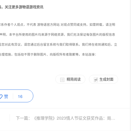
码，关注更多游物语游戏资讯
系作者个人观点，不代表 游物语官方网站 对观点赞同或支持。如需转载，请注明
声明，本平台所使用的图片均来源于网络资源，我们无法保证每张图片的版权信息
且您对此有异议，请您通过后台留言系统与我们取得联系。我们将在收到通知后，立
处理措施，包括但不限于删除图片、向版权所有者致歉等。本站连接：
精简阅读
生成封面
赞
16
下一篇：《推理学院》2023情人节征文获奖作品：局外之人