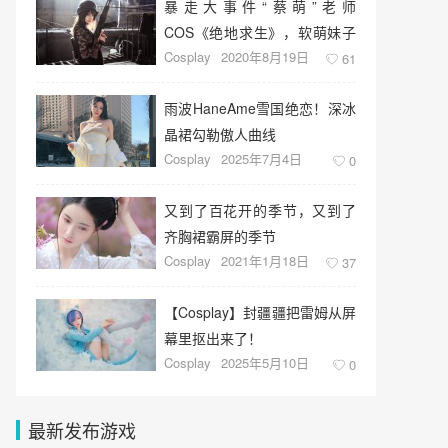
暴走大事件“蔡萌”老师
COS《绝地求生》，软萌妹子
Cosplay
2020年8月19日
惹人怜
61
雨波HaneAme雪国绝恋！深冰
晶裙勾勒傲人曲线
Cosplay
2025年7月4日
0
又到了百花开的季节，又到了
齐胸裙霸屏的季节
Cosplay
2021年1月18日
37
【Cosplay】封疆疆把雷姆从屏
幕里抠出来了！
Cosplay
2025年5月10日
0
最新发布游戏