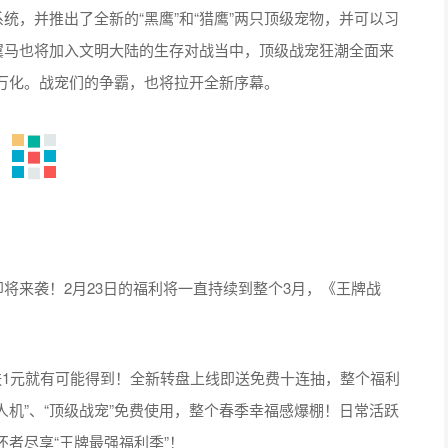
统，并推出了全新的“黑鹰”和“猎鹰”两只顶级宠物，并可以习
翼马也将加入文明大陆的生存对战当中，顶级战宠狂潮全面来
万化。战宠们的争霸，也将拉开全新序幕。
即将来袭！2月23日的福利将一直持续到整个3月，《王牌战
肤1元就有可能得到！全新转盘上线即送免费十连抽，整个福利
人机”、“顶级战宠”免费使用，整个春季幸福感爆棚！日常活跃
者尽享“王牌最强福利季”！