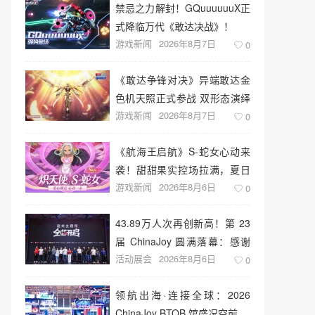
禁忌之力解封！GQuuuuuuX正
式降临万代《敢达决战》！
游戏新闻
2026年8月7日
0
《敢达争锋对决》异端敢达金
色机天照正式参战 双形态演绎
游戏新闻
2026年8月7日
空中战技
0
《航海王启航》S-蛇女心动来
袭！甜甜果实控场拉满，夏日
游戏新闻
2026年8月6日
盛宴开启
0
43.89万人次再创新高！第 23
届 ChinaJoy 圆满落幕：感谢
活动展会
2026年8月6日
有你，共赴这场“与 AI 同游”的
0
盛夏之约
领航出海·连接全球：2026
ChinaJoy BTOB 馆盛况空前