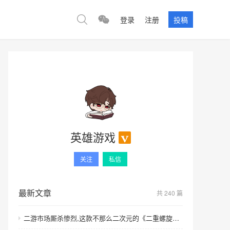
登录
注册
投稿
英雄游戏
关注
私信
最新文章
共 240 篇
二游市场厮杀惨烈,这款不那么二次元的《二重螺旋》凭何突围