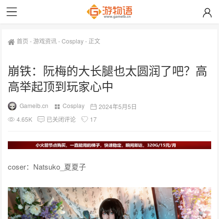
首页
-
游戏资讯
-
Cosplay
-
正文
崩铁：阮梅的大长腿也太圆润了吧？高
高举起顶到玩家心中
Gameib.cn
Cosplay
2024年5月5日
4.65K
已关闭评论
17
coser：Natsuko_夏夏子