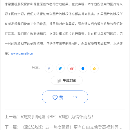
非常重视版权保护和尊重原创作者的劳动成果。在此声明，本平台所使用的图片均来
源于网络资源，我们无法保证每张图片的版权信息都能得到核实。如果图片的版权所
有者发现我们使用了您的作品，并且您对此有异议，请您通过后台留言系统与我们取
得联系。我们将在收到通知后，立即对相关图片进行审查，并在确认版权问题后，第
一时间采取相应的处理措施，包括但不限于删除图片、向版权所有者致歉等。本站连
接：
www.gameib.cn
分享：
生成封面
赞
17
上一篇：幻想机甲网游《RF：幻城》为情怀而战！
下一篇：《敢达决战》五一热度延续！更有自由立像登高福利等你领取！