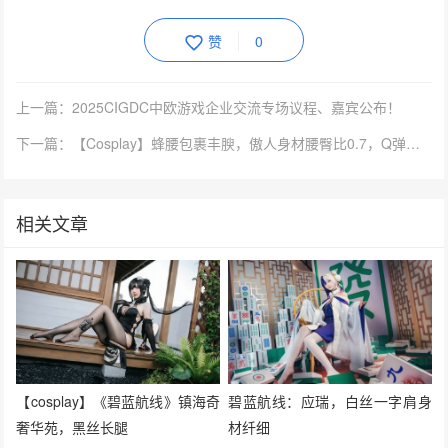
赞
0
上一篇：2025CIGDC中欧游戏企业交流专场议程、嘉宾公布！
下一篇：【Cosplay】蜂腰包裹丰腴，傲人身材腰臀比0.7，Q弹小蛮腰心动了！
相关文章
【cosplay】《碧蓝航线》镇海奇
碧蓝航线：应瑞，白丝一字肩身
奢华苑，黑丝长腿
材纤细