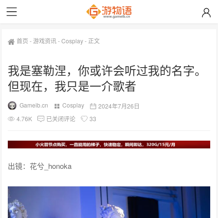
首页
-
游戏资讯
-
Cosplay
-
正文
我是塞勒涅，你或许会听过我的名字。
但现在，我只是一介歌者
Gameib.cn
Cosplay
2024年7月26日
4.76K
已关闭评论
33
出镜：花兮_honoka