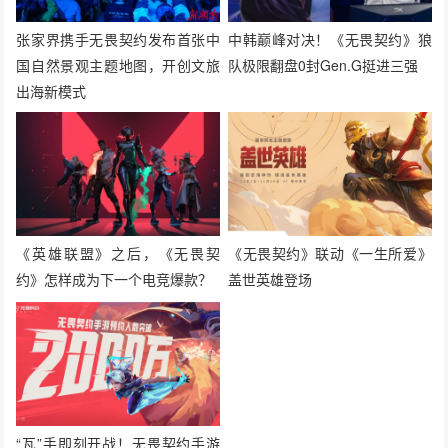
张家界携手无畏契约发布首张中
中韩巅峰对决！《无畏契约》狼
国自然景观主题地图，开创文旅
队极限翻盘0封Gen.G挺进三强
出海新模式
《英雄联盟》之后，《无畏契
《无畏契约》联动《一生所爱》
约》怎样成为下一个电竞爆款？
盖世英雄登场
“瓦”手即刻开战！无畏契约手游