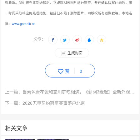
得联系。我们将在收到通知后，立即对相关图片进行审查，并在确认版权问题后，第
一时间采取相应的处理措施，包括但不限于删除图片、向版权所有者致歉等。本站连
接：
www.gameib.cn
分享：
生成封面
赞
0
上一篇：当素色青花瓷和忘川梦魂相遇，《剑网3缘起》全新外观6月29日惊艳亮相！
下一篇：2026无畏契约冠军赛事落户北京
相关文章