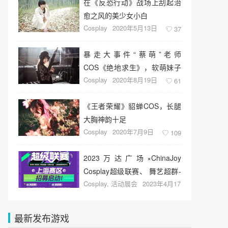
在《反恐行动》战场上刮起治
愈之风的美少女小白
Cosplay
2020年5月13日
37
暴走大事件“蔡萌”老师
COS《绝地求生》，软萌妹子
Cosplay
2020年8月19日
惹人怜
61
《王者荣耀》貂蝉COS，长腿
大胸神韵十足
Cosplay
2020年7月9日
109
2023万达广场×ChinaJoy
Cosplay超级联赛、 舞艺超群-
Cosplay
,
活动展会
2023年4月17
全国舞团盛典报名启动！
日
20
最新发布游戏