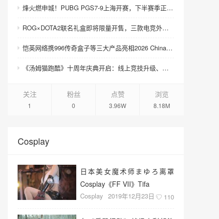
烽火燃申城！PUBG PGS7-9上海开赛，下半赛季正式打响！
ROG×DOTA2联名礼盒即将限量开售，三款电竞外设致敬玩家青春记忆
恺英网络携996传奇盒子等三大产品亮相2026 ChinaJoy 沙巴克城、归心城池实景落地展馆
《汤姆猫跑酷》十周年庆典开启：线上竞技升级、上海主题快闪火热进行中
关注
粉丝
点赞
浏览
1
0
3.96W
8.18M
Cosplay
日本美女魔术师まゆろ离罩
Cosplay《FF VII》Tifa
Cosplay
2019年12月23日
110