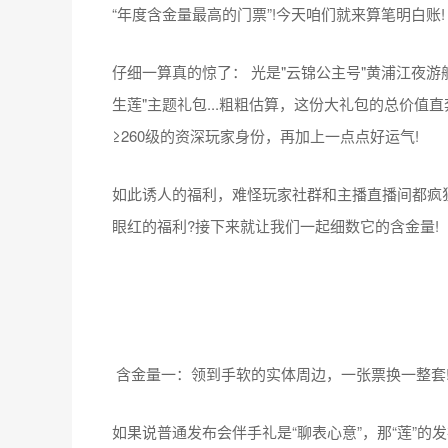
“年度含金量最高的门票”!今天咱们就来算笔明白账!
仔细一算真的惊了： 光是"云锦公主号"黄浦江夜游船
生莲"主题礼包...粗粗估算，这份大礼包的总价值直
≥260级的资深玩家身份，再加上一点点好运气!
如此诱人的福利，难怪玩家社群和主播直播间都疯狂
眼红的福利?接下来就让我们一起细数它的含金量!
含金量一：领到手软的实体周边，一张票换一整套
如果说普通发布会伴手礼是“聊表心意”，那“莲”的