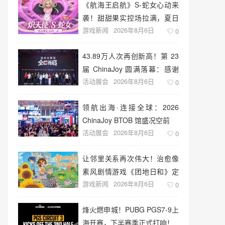
《航海王启航》S-蛇女心动来
袭！甜甜果实控场拉满，夏日
游戏新闻
2026年8月6日
盛宴开启
0
43.89万人次再创新高！第 23
届 ChinaJoy 圆满落幕：感谢
活动展会
2026年8月6日
有你，共赴这场“与 AI 同游”的
0
盛夏之约
领航出海·连接全球：2026
ChinaJoy BTOB 馆盛况空前
活动展会
2026年8月6日
0
让邻里关系再次伟大！治愈像
素风剧情游戏《团地日和》定
游戏新闻
2026年8月6日
档10月30日发售
0
烽火燃申城！PUBG PGS7-9上
海开赛，下半赛季正式打响！