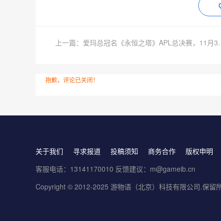
上一篇：爱玛总冠名《永恒之塔》
抱歉，评论已关闭！
关于我们
寻求报道
投稿须知
商务合作
版权申明
客服电话：13141170010 反馈建议：m@gameib.cn
Copyright © 2012-2025
游物语（北京）科技有限公司
.保留