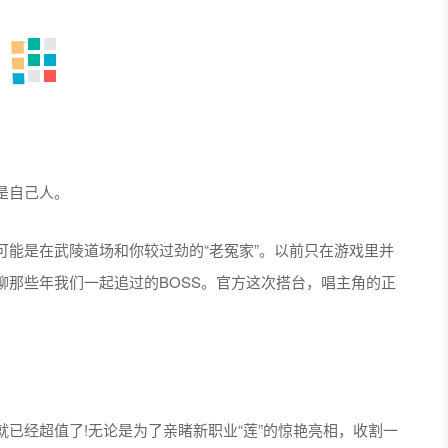
是自己人。
能是在武陵道场和你较过劲的“老冤家”。以前只在游戏里并
聊那些年我们一起追过的BOSS。官方这次搭台，唱主角的正
已经超值了!无论是为了亲睹新职业“莲”的惊艳亮相，收割一