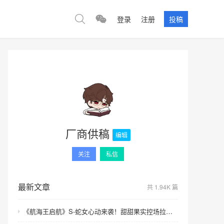
登录
注册
投稿
厂商供稿
编辑
关注
私信
最新文章
共 1.94K 篇
《航海王启航》S-蛇女心动来袭！甜甜果实控场拉满，夏日盛宴开启