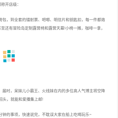
堪称开店级：
挎包，到全套的镭射票、吧唧、明信片和钥匙扣，每一件都烙
甚至还有冒险岛定制露营椅和露营天幕!小椅一摊，咖啡一拿，
。届时，呆妹儿小霸王、火线妹在内的多位高人气博主将空降
个回头，就能和爱播集上邮!
分钟的事项，快速说完，不耽误大家在船上吃喝玩乐~