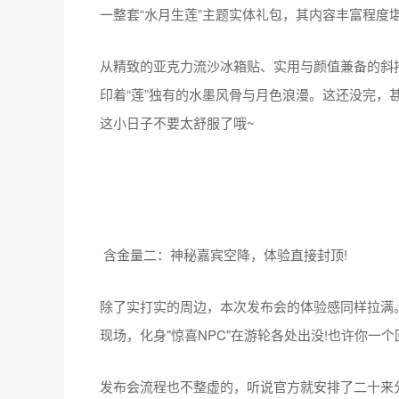
一整套“水月生莲”主题实体礼包，其内容丰富程度
从精致的亚克力流沙冰箱贴、实用与颜值兼备的斜
印着“莲”独有的水墨风骨与月色浪漫。这还没完，
这小日子不要太舒服了哦~
含金量二：神秘嘉宾空降，体验直接封顶!
除了实打实的周边，本次发布会的体验感同样拉满
现场，化身"惊喜NPC"在游轮各处出没!也许你一
发布会流程也不整虚的，听说官方就安排了二十来