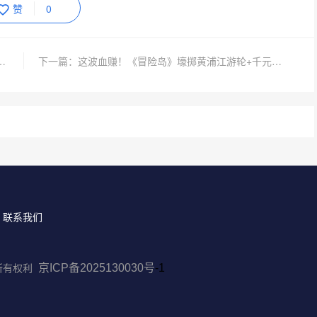
赞
0
APL总决赛，11月30日上演巅峰电竞盛宴
下一篇：这波血赚！《冒险岛》壕掷黄浦江游轮+千元周边，玩家赢麻了！
联系我们
所有权利
京ICP备2025130030号
-1