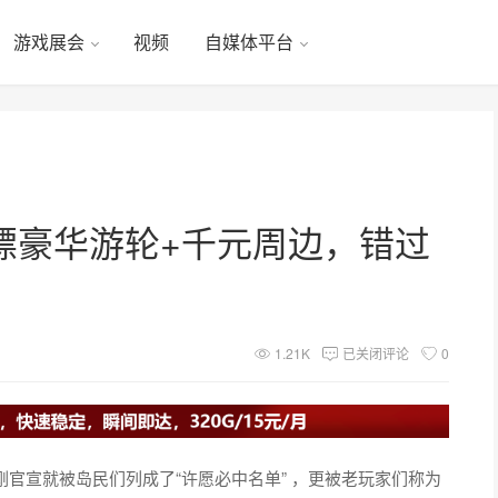
游戏展会
视频
自媒体平台
嫖豪华游轮+千元周边，错过
1.21K
已关闭评论
0
刚官宣就被岛民们列成了“许愿必中名单” ，更被老玩家们称为