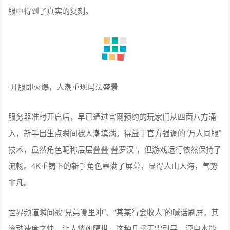
服中得到了真实的复刻。
开服即火爆，人潮重现玛法盛景
服务器准时开启后，早已通过官网预约的玩家们从四面八方涌
入，新手出生点瞬间被人潮填满。得益于官方强调的“万人同服”
技术，虽然角色昵称层层叠叠“叠罗汉”，但游戏运行依然保持了
流畅。4K重铸下的新手角色塞满了屏幕，显得人山人海，气势
非凡。
世界频道瞬间被“兄弟哪里冲”、“某某行会收人”的喊话刷屏，其
滚动速度之快，让人恍如隔世。这种几乎无需引导、源自本能