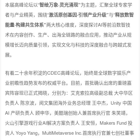
本届高峰论坛以“
智绘万象·灵光涌现”
为主题，汇聚全球专家学
者与产业精英，围绕“
激活原创基因·引领产业升级”
与“
释放数智
能量·构建共生体系”
两大核心维度，深度探讨AI等前沿数智技
术在内容创作、生产、出海全链路的融合应用，推动产业从规
模增长迈向质量引领，实现文化与科技的深度融合与跨越式发
展。
有着二十余年积淀的CDEC高峰论坛，始终是全球数字娱乐产
业前瞻性趋势发布的权威平台。目前，首批确认出席的重磅嘉
宾阵容现已正式揭晓，分别为：艾克索拉高级副总裁 大中华区
负责人 陈京波，阅文集团海外业务总经理 王中杰，Unity 中国
AI 产研负责人 顾申华，美酷瑞创始人兼首席执行官 朱笑靖，
火山引擎游戏行业AI解决方案负责人 王安恒，Makers Fund 投
资人 Yoyo Yang，MultiMetaverse Inc.首席执行官兼七创社董事