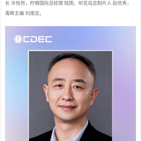
长 许怡然，柠萌国际总经理 陆雨，听花岛总制片人 赵优秀，
毒眸主编 刘南豆。