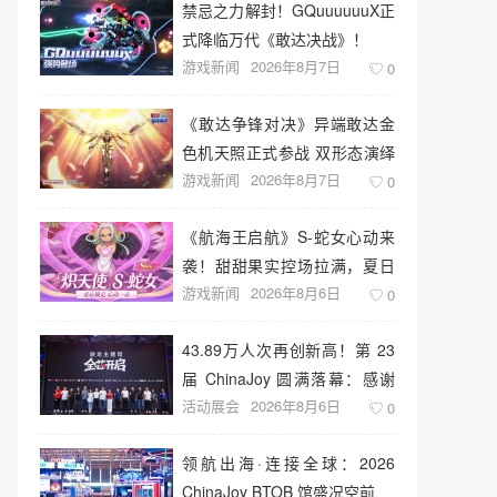
禁忌之力解封！GQuuuuuuX正
式降临万代《敢达决战》！
游戏新闻
2026年8月7日
0
《敢达争锋对决》异端敢达金
色机天照正式参战 双形态演绎
游戏新闻
2026年8月7日
空中战技
0
《航海王启航》S-蛇女心动来
袭！甜甜果实控场拉满，夏日
游戏新闻
2026年8月6日
盛宴开启
0
43.89万人次再创新高！第 23
届 ChinaJoy 圆满落幕：感谢
活动展会
2026年8月6日
有你，共赴这场“与 AI 同游”的
0
盛夏之约
领航出海·连接全球：2026
ChinaJoy BTOB 馆盛况空前