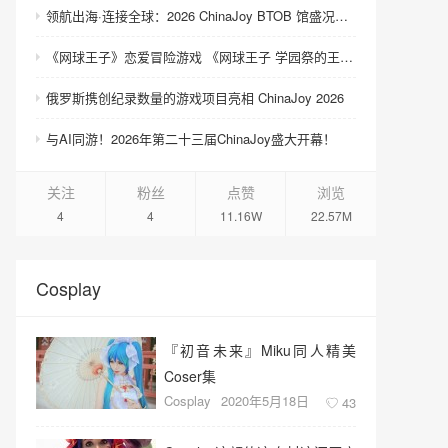
领航出海·连接全球：2026 ChinaJoy BTOB 馆盛况空前
《网球王子》恋爱冒险游戏 《网球王子 学园祭的王子们 ♡-40 and more…》与《网球王子 心跳求生 Tie break ♡game》发售
俄罗斯携创纪录数量的游戏项目亮相 ChinaJoy 2026
与AI同游！2026年第二十三届ChinaJoy盛大开幕！
关注
粉丝
点赞
浏览
4
4
11.16W
22.57M
Cosplay
『初音未来』Miku同人精美
Coser集
Cosplay
2020年5月18日
43