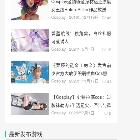
Cosplay这颜值这身材这还原度
女王级Helen-Stifler作品放送
Cosplay
2019年12月19日
49
碧蓝航线：独角兽，白丝礼服
可爱诱人
Cosplay
2024年5月7日
19
《莱莎的链金工房２》发售前
夕官方大放伊织萌喷血Cos照
Cosplay
2020年11月17日
41
【Cosplay】史特拉塞cos：过
膝袜勒肉+半透足尖，圣洁与欲
Cosplay
2025年7月1日
望の双重暴击
0
最新发布游戏