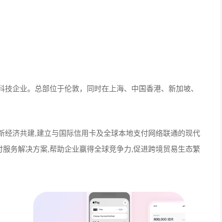
的科技企业。总部位于伦敦，同时在上海、中国香港、新加坡、
境新经济共建,建⽴与国际信⽤卡及全球本地⽀付⽹络联通的现代
付服务解决⽅案,帮助企业赢得全球竞争⼒,促进跨境贸易⽣态繁