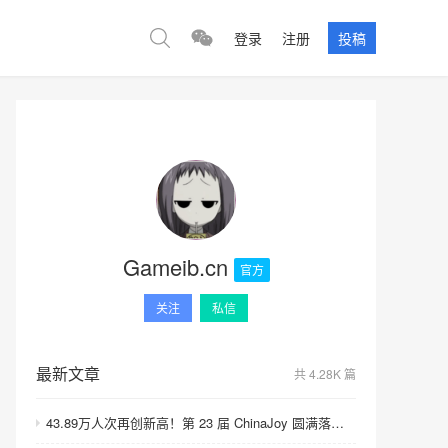
登录
注册
投稿
Gameib.cn
官方
关注
私信
最新文章
共 4.28K 篇
43.89万人次再创新高！第 23 届 ChinaJoy 圆满落幕：感谢有你，共赴这场“与 AI 同游”的盛夏之约