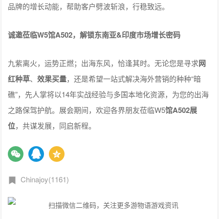
品牌的增长动能，帮助客户劈波斩浪，行稳致远。
诚邀莅临W5馆A502，解锁东南亚&印度市场增长密码
九紫离火，运势正燃；出海东风，恰逢其时。无论您是寻求
网
红种草
、
效果买量
，还是希望一站式解决海外营销的种种“暗
礁”，先人掌将以14年实战经验与多国本地化资源，为您的出海
之路保驾护航。展会期间，欢迎各界朋友莅临W5
馆A502展
位
，共谋发展，同启新程。
Chinajoy(1161)