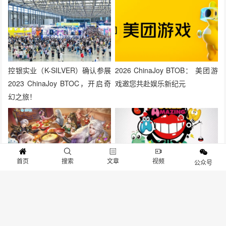
控银实业（K-SILVER）确认参展
2026 ChinaJoy BTOB： 美团游
2023 ChinaJoy BTOC，开启奇
戏邀您共赴娱乐新纪元
幻之旅！
首页
搜索
文章
视频
公众号
“发行有趣的游戏，做有趣的
忠信社动漫确认参展
事！”方趣网络公司确认参展
2021CAWAE
2020Chinajoy