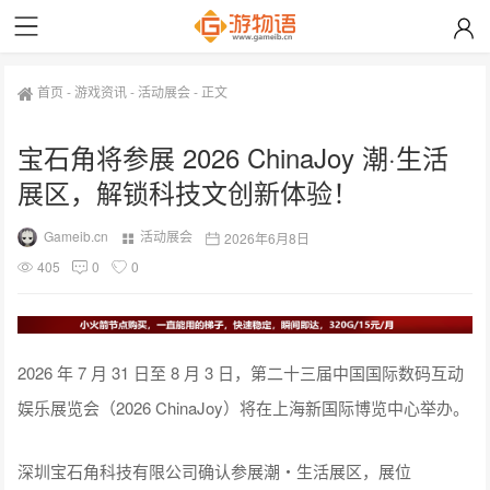
首页
-
游戏资讯
-
活动展会
-
正文
宝石角将参展 2026 ChinaJoy 潮·生活
展区，解锁科技文创新体验！
Gameib.cn
活动展会
2026年6月8日
405
0
0
2026 年 7 月 31 日至 8 月 3 日，第二十三届中国国际数码互动
娱乐展览会（2026 ChinaJoy）将在上海新国际博览中心举办。
深圳宝石角科技有限公司确认参展潮・生活展区，展位