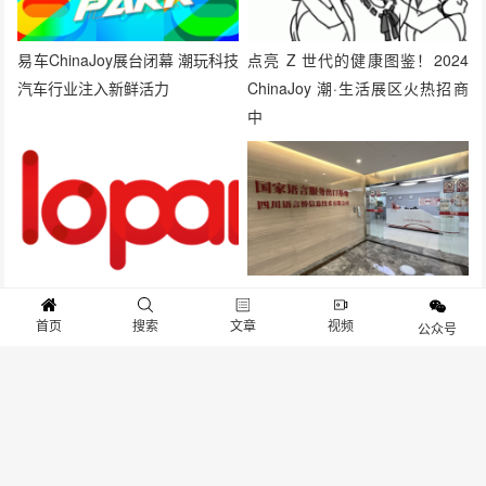
易车ChinaJoy展台闭幕 潮玩科技
点亮 Z 世代的健康图鉴！2024
汽车行业注入新鲜活力
ChinaJoy 潮·生活展区火热招商
中
YOLOPARK 携变形金刚新品登陆
官宣来了！Lan-bridge
2023 CJTS 潮流玩具展商
Communications 确认参展 2023
首页
搜索
文章
视频
公众号
ChinaJoy BTOB
发表评论