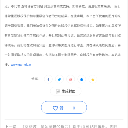
点，不代表 游物语官方网站 对观点赞同或支持。如需转载，请注明文章来源。
我们
非常重视版权保护和尊重原创作者的劳动成果。在此声明，本平台所使用的图片均来
源于网络资源，我们无法保证每张图片的版权信息都能得到核实。如果图片的版权所
有者发现我们使用了您的作品，并且您对此有异议，请您通过后台留言系统与我们取
得联系。我们将在收到通知后，立即对相关图片进行审查，并在确认版权问题后，第
一时间采取相应的处理措施，包括但不限于删除图片、向版权所有者致歉等。本站连
接：
www.gameib.cn
分享：
生成封面
赞
0
上一篇：《恶魔城：贝尔蒙特的诅咒》将于10月15日推出，即日起开放预购，