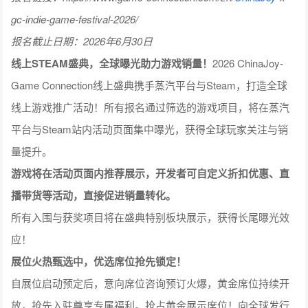
线上STEAM盛典，全球曝光助力游戏销量！
2026 ChinaJoy-
Game Connection线上盛典携手蒸汽平台与Steam，打造全球
线上游戏推广活动！所有报名通过筛选的游戏项目，将在蒸汽
平台与Steam站内活动页面集中曝光，获得全球玩家关注与销
量提升。
游戏将在活动页面内推荐展示，开发者可自定义折扣优惠、直
播带货等活动，直接促进销量转化。
所有入围与获奖项目将在盛典特别板块展示，获得长尾曝光效
应！
展位火热甄选中，优选席位抢先锁定！
自展位启动预定后，意向席位咨询预订火爆，黄金席位持续开
放，抢先入驻尊享专属福利。抢占黄金展示席位！向全球发行
商、投资人、媒体展示您的项目，赢取更多商务合作机会！联
系我们，了解赞助与参展详情！