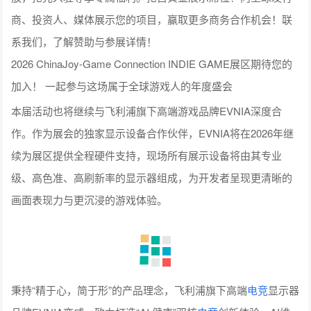
2026 ChinaJoy-Game Connection INDIE GAME展区期待您的
加入！ 一起参与这场属于全球游戏人的年度盛会
本届活动也将继续与飞利浦旗下高端游戏品牌EVNIA深度合
作。作为展会的独家显示设备合作伙伴，EVNIA将在2026年继
续为展区提供全程硬件支持，现场所有展示设备将由其专业
级、高色准、高刷新率的显示器组成，为开发者呈现更清晰的
画面表现力与更沉浸的游戏体验。
秉持“精于心，简于形”的产品理念，飞利浦旗下高端
电竞
显示器
品牌EVNIA弈威，致力打造“AI 健康”双核
电竞
创新体验。AI维
度，通过AI光影同步技术、OLED AI防烧屏技术等，为专业
电
竞
赋能；健康维度，通过环保机身、包材及舒视蓝4.0护眼技术
等打造全面健康守护。