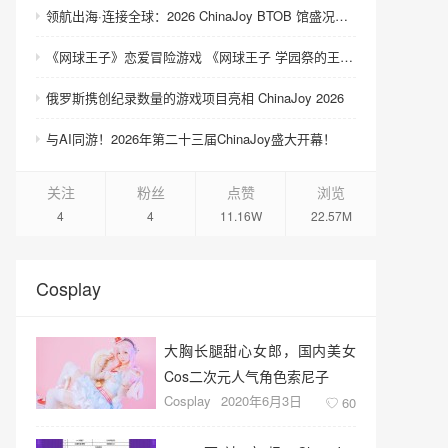
领航出海·连接全球：2026 ChinaJoy BTOB 馆盛况空前
《网球王子》恋爱冒险游戏 《网球王子 学园祭的王子们 ♡-40 and more…》与《网球王子 心跳求生 Tie break ♡game》发售
俄罗斯携创纪录数量的游戏项目亮相 ChinaJoy 2026
与AI同游！2026年第二十三届ChinaJoy盛大开幕！
关注
粉丝
点赞
浏览
4
4
11.16W
22.57M
Cosplay
大胸长腿甜心女郎，国内美女
Cos二次元人气角色索尼子
Cosplay
2020年6月3日
60