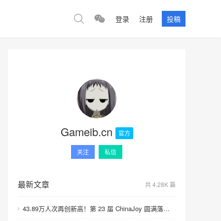
登录
注册
投稿
Gameib.cn
官方
关注
私信
最新文章
共 4.28K 篇
43.89万人次再创新高！第 23 届 ChinaJoy 圆满落幕：感谢有你，共赴这场“与 AI 同游”的盛夏之约