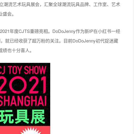
启第3届独立潮流艺术玩具展会，汇聚全球潮流玩具品牌、工作室、艺术
业盛会。
2021年度CJTS重磅亮相。DoDoJenny作为新IP在小红书一经
就已经收获了超万粉的关注。目前DoDoJenny初代捉迷藏
成绩也十分喜人。