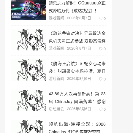
禁忌之力解封！GQuuuuuuX正
式降临万代《敢达决战》！
游戏新闻
2026年8月7日
0
《敢达争锋对决》异端敢达金
色机天照正式参战 双形态演绎
游戏新闻
2026年8月7日
空中战技
0
《航海王启航》S-蛇女心动来
袭！甜甜果实控场拉满，夏日
游戏新闻
2026年8月6日
盛宴开启
0
43.89万人次再创新高！第 23
届 ChinaJoy 圆满落幕：感谢
活动展会
2026年8月6日
有你，共赴这场“与 AI 同游”的
0
盛夏之约
领航出海·连接全球：2026
ChinaJoy BTOB 馆盛况空前