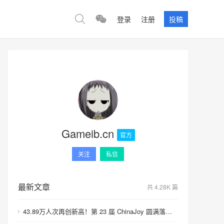
登录
注册
投稿
Gameib.cn
官方
关注
私信
最新文章
共 4.28K 篇
43.89万人次再创新高！第 23 届 ChinaJoy 圆满落幕：感谢有你，共赴这场“与 AI 同游”的盛夏之约