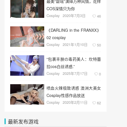
最美“碧瑶”演绎万种风情，花样
COS深情只为你
Cosplay
2020年7月3日
46
《DARLING in the FRANXX》
02 cosplay
Cosplay
2021年1月10日
50
“包裹丰腴の毒药美人：坎特蕾
拉cos白丝诱惑.”
Cosplay
2025年7月17日
0
喷血火辣极致诱惑 澳洲大美女
Cosplay性感作品放送
Cosplay
2020年2月11日
62
最新发布游戏