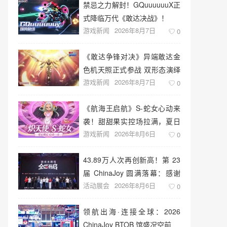
禁忌之力解封！GQuuuuuuX正
式降临万代《敢达决战》！
游戏新闻
2026年8月7日
0
《敢达争锋对决》异端敢达金
色机天照正式参战 双形态演绎
游戏新闻
2026年8月7日
空中战技
0
《航海王启航》S-蛇女心动来
袭！甜甜果实控场拉满，夏日
游戏新闻
2026年8月6日
盛宴开启
0
43.89万人次再创新高！第 23
届 ChinaJoy 圆满落幕：感谢
活动展会
2026年8月6日
有你，共赴这场“与 AI 同游”的
0
盛夏之约
领航出海·连接全球：2026
ChinaJoy BTOB 馆盛况空前