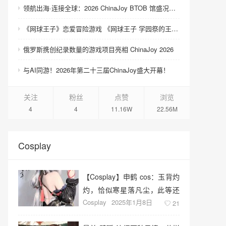
领航出海·连接全球：2026 ChinaJoy BTOB 馆盛况空前
《网球王子》恋爱冒险游戏 《网球王子 学园祭的王子们 ♡-40 and more…》与《网球王子 心跳求生 Tie break ♡game》发售
俄罗斯携创纪录数量的游戏项目亮相 ChinaJoy 2026
与AI同游！2026年第二十三届ChinaJoy盛大开幕！
关注
粉丝
点赞
浏览
4
4
11.16W
22.56M
Cosplay
【Cosplay】申鹤 cos：玉背灼
灼，恰似寒星落凡尘，此等还
Cosplay
2025年1月8日
原，谁能不倾心？
21