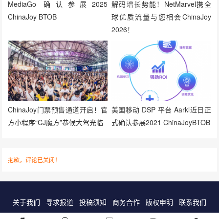
MediaGo 确认参展2025
解码增长势能！NetMarvel携全
ChinaJoy BTOB
球优质流量与您相会ChinaJoy
2026！
ChinaJoy门票预售通道开启！官
美国移动 DSP 平台 Aarki近日正
方小程序“CJ魔方”恭候大驾光临
式确认参展2021 ChinaJoyBTOB
抱歉，评论已关闭！
关于我们
寻求报道
投稿须知
商务合作
版权申明
联系我们