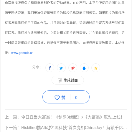
非常重视版权保护和尊重原创作者的劳动成果。在此声明，本平台所使用的图片均来
源于网络资源，我们无法保证每张图片的版权信息都能得到核实。如果图片的版权所
有者发现我们使用了您的作品，并且您对此有异议，请您通过后台留言系统与我们取
得联系。我们将在收到通知后，立即对相关图片进行审查，并在确认版权问题后，第
一时间采取相应的处理措施，包括但不限于删除图片、向版权所有者致歉等。本站连
接：
www.gameib.cn
分享：
生成封面
赞
0
上一篇：今日宜当大富翁！《剑网3缘起》x《大富翁》联动上线！
下一篇：Riskified携AI风控“黑科技”首次亮相ChinaJoy！解锁千亿级交易背后的安全密码