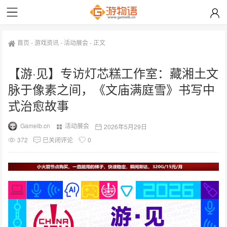
首页
-
游戏资讯
-
活动展会
-
正文
【游·见】专访灯芯糕工作室：藏湘土文
脉于像素之间，《文庙满庭雪》书写中
式治愈故事
Gameib.cn
活动展会
2026年5月29日
372
已关闭评论
0