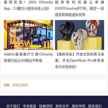
重磅官宣！2023 ChinaJoy
超参数科技确认参展
App、CJ魔方小程序全新上线！
2020ChinaJoyBTOB，邀您一起
感受高智能虚拟世界
realme最潮展厅引爆ChinaJoy
【展商风采】开放式耳机黑马来
智慧闪充让5G畅玩不断电
袭，开石OpenRock Pro将带来
非凡听觉体验！
抱歉，评论已关闭！
关于我们
寻求报道
投稿须知
商务合作
版权申明
联系我们