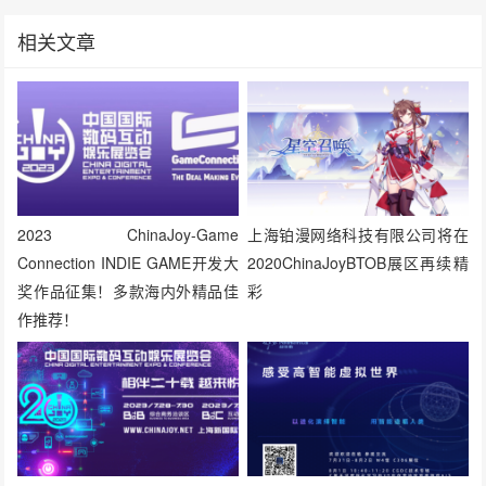
相关文章
2023 ChinaJoy-Game
上海铂漫网络科技有限公司将在
Connection INDIE GAME开发大
2020ChinaJoyBTOB展区再续精
奖作品征集！多款海内外精品佳
彩
作推荐！