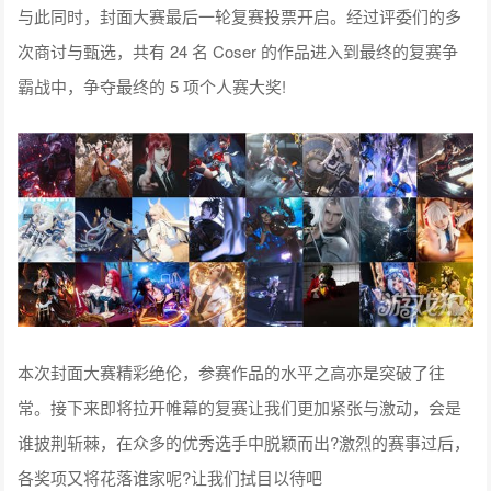
与此同时，封面大赛最后一轮复赛投票开启。经过评委们的多
次商讨与甄选，共有 24 名 Coser 的作品进入到最终的复赛争
霸战中，争夺最终的 5 项个人赛大奖!
本次封面大赛精彩绝伦，参赛作品的水平之高亦是突破了往
常。接下来即将拉开帷幕的复赛让我们更加紧张与激动，会是
谁披荆斩棘，在众多的优秀选手中脱颖而出?激烈的赛事过后，
各奖项又将花落谁家呢?让我们拭目以待吧