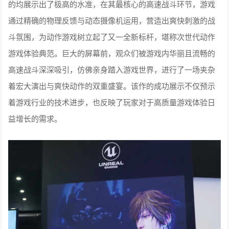
的均展示出了极高的水准，在其最核心的高速战斗环节，游戏
通过精确的物理反馈与动态摄像机运用，营造出爽快刺激的战
斗氛围，为动作游戏树立起了又一全新标杆，堪称次世代动作
游戏体验典范。巨大的屏幕前，观众们被游戏内华丽且流畅的
高速战斗深深吸引，仿佛亲身踏入游戏世界，进行了一场夹杂
着宏大演出与爽快动作的双重盛宴。该作的成功展示不仅预示
着游戏行业的技术进步，也反映了玩家对于高质量游戏体验日
益增长的需求。