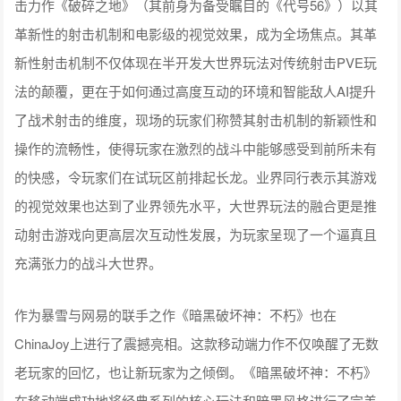
击力作《破碎之地》（其前身为备受瞩目的《代号56》）以其
革新性的射击机制和电影级的视觉效果，成为全场焦点。其革
新性射击机制不仅体现在半开发大世界玩法对传统射击PVE玩
法的颠覆，更在于如何通过高度互动的环境和智能敌人AI提升
了战术射击的维度，现场的玩家们称赞其射击机制的新颖性和
操作的流畅性，使得玩家在激烈的战斗中能够感受到前所未有
的快感，令玩家们在试玩区前排起长龙。业界同行表示其游戏
的视觉效果也达到了业界领先水平，大世界玩法的融合更是推
动射击游戏向更高层次互动性发展，为玩家呈现了一个逼真且
充满张力的战斗大世界。
作为暴雪与网易的联手之作《暗黑破坏神：不朽》也在
ChinaJoy上进行了震撼亮相。这款移动端力作不仅唤醒了无数
老玩家的回忆，也让新玩家为之倾倒。《暗黑破坏神：不朽》
在移动端成功地将经典系列的核心玩法和暗黑风格进行了完美