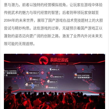
意与潜力。前者以独特的经营模拟视角，让玩家在游戏中体验
传统武术的魅力与现代经营的智慧；后者则带领玩家穿越至
2084年的未来世界，展现了国产游戏在战术竞技题材上的大胆
尝试与精妙构思。这些游戏的过审，无疑预示着国产游戏正以
蓬勃的姿态迈向更广阔的创新之路，激发了业界内外对未来无
限可能的无限遐想。