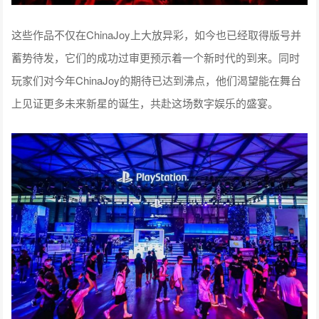
这些作品不仅在ChinaJoy上大放异彩，如今也已经取得版号并
蓄势待发，它们的成功过审更预示着一个新时代的到来。同时
玩家们对今年ChinaJoy的期待已达到沸点，他们渴望能在舞台
上见证更多未来新星的诞生，共赴这场数字娱乐的盛宴。