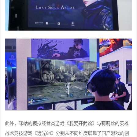
此外，咪咕的模拟经营类游戏《我要开武馆》与莉莉丝的英雄
战术竞技游戏《远光84》分别从不同维度展现了国产游戏的创