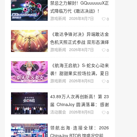
禁忌之力解封！GQuuuuuuX正
式降临万代《敢达决战》！
游戏新闻
2026年8月7日
0
《敢达争锋对决》异端敢达金
色机天照正式参战 双形态演绎
游戏新闻
2026年8月7日
空中战技
0
《航海王启航》S-蛇女心动来
袭！甜甜果实控场拉满，夏日
游戏新闻
2026年8月6日
盛宴开启
0
43.89万人次再创新高！第 23
届 ChinaJoy 圆满落幕：感谢
活动展会
2026年8月6日
有你，共赴这场“与 AI 同游”的
0
盛夏之约
领航出海·连接全球：2026
ChinaJoy BTOB 馆盛况空前