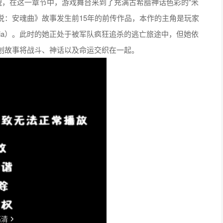
貌，在这一章节中，游戏舞台来到了充满古希腊神话色彩的"米
为《瘟疫传说：安魂曲》故事发生前15年的前传作品，本作的主角是玩家
hia）。此时的她正处于被军队疯狂追杀的逃亡旅途中，但她依
创故事将战斗、神话以及命运交织在一起。