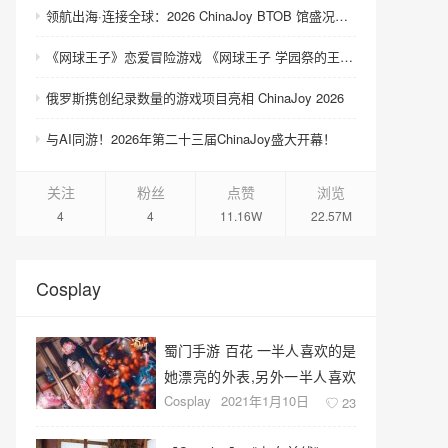
领航出海·连接全球：2026 ChinaJoy BTOB 馆盛况空前
《网球王子》恋爱冒险游戏 《网球王子 学园祭的王子们 ♡-40 and more…》与《网球王子 心跳求生 Tie break ♡game》发售
俄罗斯携创纪录数量的游戏项目亮相 ChinaJoy 2026
与AI同游！2026年第二十三届ChinaJoy盛大开幕！
关注
粉丝
点赞
浏览
4
4
11.16W
22.57M
Cosplay
蜀门手游 百花 一半人喜欢的是
她漂亮的外表,另外一半人喜欢
Cosplay
2021年1月10日
她的技能
23