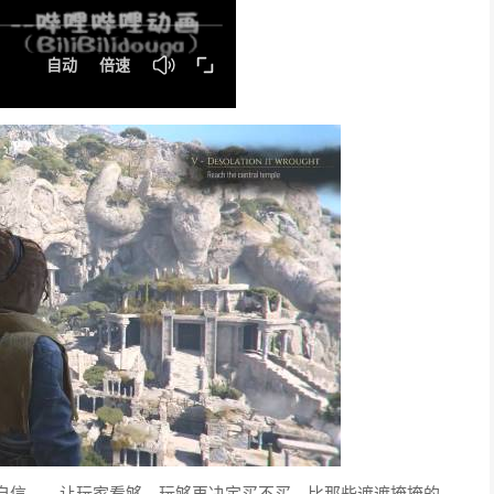
自信——让玩家看够、玩够再决定买不买，比那些遮遮掩掩的