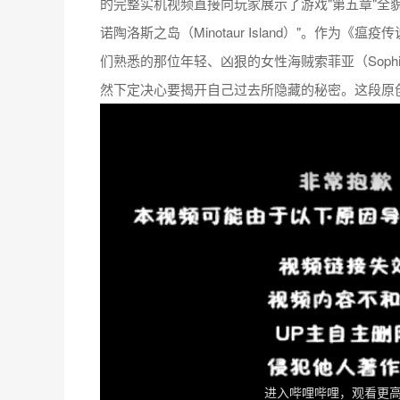
的完整实机视频直接向玩家展示了游戏"第五章"全
诺陶洛斯之岛（Minotaur Island）"。作
们熟悉的那位年轻、凶狠的女性海贼索菲亚（Sop
然下定决心要揭开自己过去所隐藏的秘密。这段原