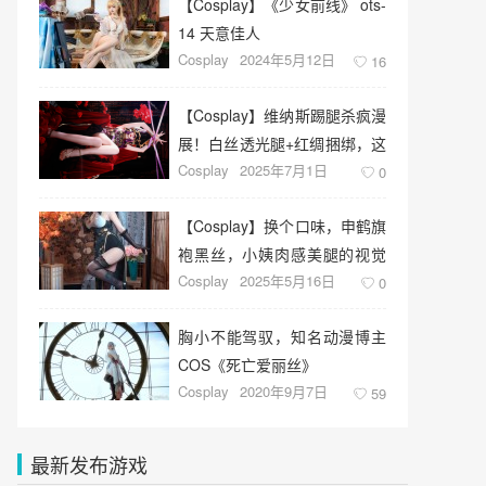
​【Cosplay】《少女前线》 ots-
14 天意佳人
Cosplay
2024年5月12日
16
【Cosplay】维纳斯踢腿杀疯漫
展！白丝透光腿+红绸捆绑，这
Cosplay
2025年7月1日
波是纯欲天花板
0
【Cosplay】换个口味，申鹤旗
袍黑丝，小姨肉感美腿的视觉
Cosplay
2025年5月16日
暴击！
0
胸小不能驾驭，知名动漫博主
COS《死亡爱丽丝》
Cosplay
2020年9月7日
59
最新发布游戏