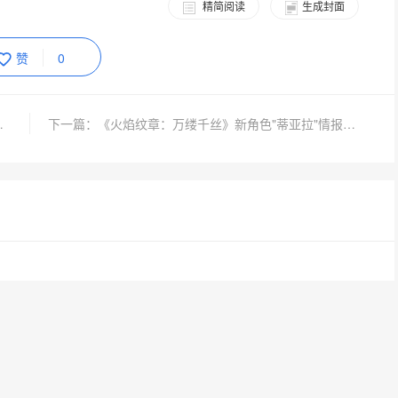
精简阅读
生成封面
赞
0
推30帧是R星一贯传统
下一篇：《火焰纹章：万缕千丝》新角色"蒂亚拉"情报公开，文静谋略少女登场