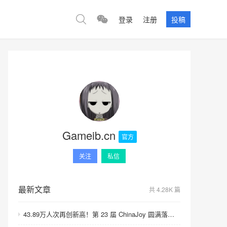
登录
注册
投稿
Gameib.cn
官方
关注
私信
最新文章
共 4.28K 篇
43.89万人次再创新高！第 23 届 ChinaJoy 圆满落幕：感谢有你，共赴这场“与 AI 同游”的盛夏之约