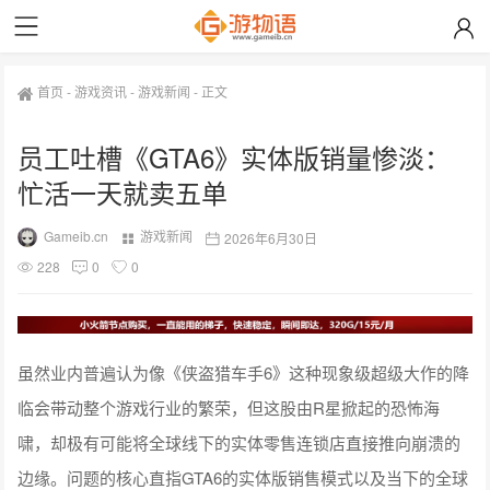
首页
-
游戏资讯
-
游戏新闻
-
正文
员工吐槽《GTA6》实体版销量惨淡：
忙活一天就卖五单
Gameib.cn
游戏新闻
2026年6月30日
228
0
0
虽然业内普遍认为像《侠盗猎车手6》这种现象级超级大作的降
临会带动整个游戏行业的繁荣，但这股由R星掀起的恐怖海
啸，却极有可能将全球线下的实体零售连锁店直接推向崩溃的
边缘。问题的核心直指GTA6的实体版销售模式以及当下的全球