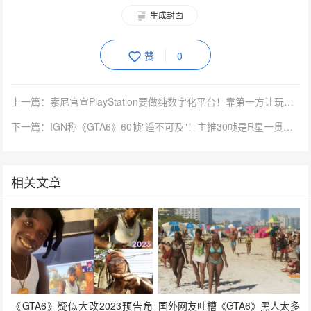
生成封面
赞
0
上一篇：索尼官宣PlayStation要做纯数字化平台！靠第一方让玩家忠诚
下一篇：IGN称《GTA6》60帧"遥不可及"！主推30帧是R星一贯传统
相关文章
《GTA6》疑似大改2023预告角
国外网友吐槽《GTA6》黑人太多