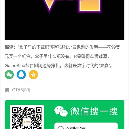
犀评：
"盒子里的下载码"堪称游戏史最讽刺的发明——花99美
元买一个纸盒，盒子里什么都没有。R星赚得盆满钵满，
GameStop却在倒闭边缘挣扎，这就是数字时代的"双赢"。
GTA6(39)