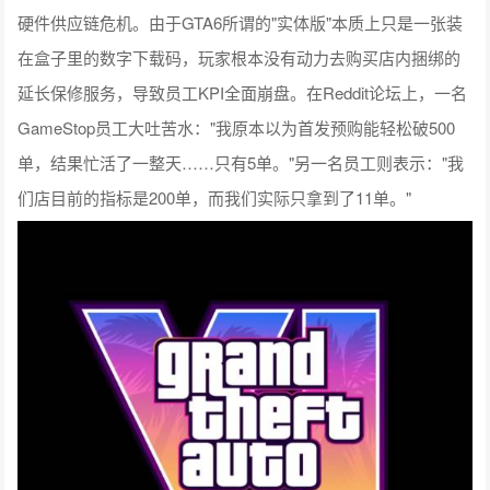
硬件供应链危机。由于GTA6所谓的"实体版"本质上只是一张装
在盒子里的数字下载码，玩家根本没有动力去购买店内捆绑的
延长保修服务，导致员工KPI全面崩盘。在Reddit论坛上，一名
GameStop员工大吐苦水："我原本以为首发预购能轻松破500
单，结果忙活了一整天……只有5单。"另一名员工则表示："我
们店目前的指标是200单，而我们实际只拿到了11单。"