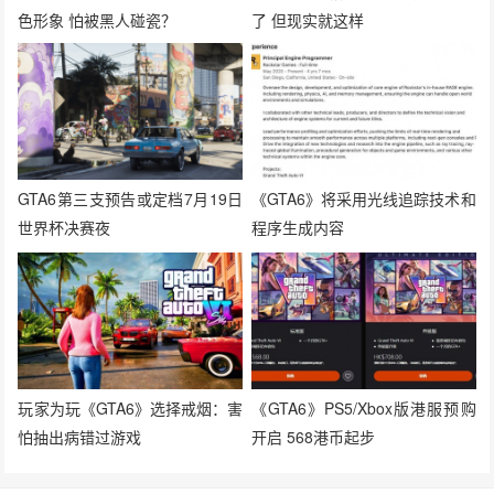
色形象 怕被黑人碰瓷？
了 但现实就这样
GTA6第三支预告或定档7月19日
《GTA6》将采用光线追踪技术和
世界杯决赛夜
程序生成内容
玩家为玩《GTA6》选择戒烟：害
《GTA6》PS5/Xbox版港服预购
怕抽出病错过游戏
开启 568港币起步