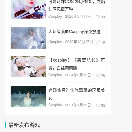
可爱萌妹COS 2B小姐姐，烈焰
红唇风情万种
Cosplay
2020年5月11日
30
大师级喷血Cosplay深夜放送
Cosplay
2019年12月17日
48
【cosplay】《碧蓝航线》可
畏，白丝肉肉腿
Cosplay
2024年5月12日
28
嫦娥偷月？仙气飘飘的汉服美
女
Cosplay
2021年1月15日
59
最新发布游戏