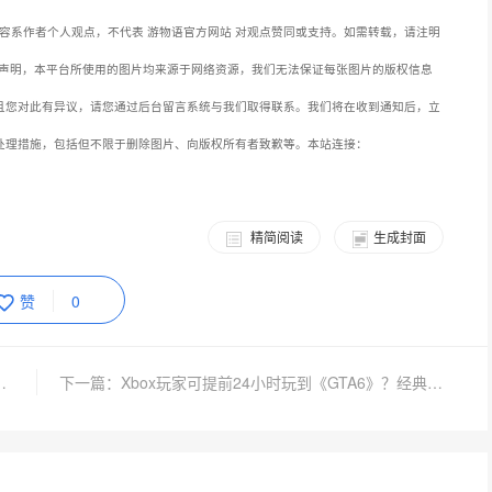
容系作者个人观点，不代表 游物语官方网站 对观点赞同或支持。如需转载，请注明
声明，本平台所使用的图片均来源于网络资源，我们无法保证每张图片的版权信息
且您对此有异议，请您通过后台留言系统与我们取得联系。我们将在收到通知后，立
处理措施，包括但不限于删除图片、向版权所有者致歉等。本站连接：
精简阅读
生成封面
赞
0
玩家，执行制作人疲惫画面海外爆火
下一篇：Xbox玩家可提前24小时玩到《GTA6》？经典BUG再次立功