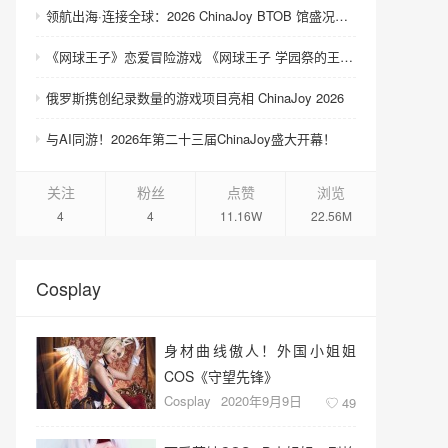
领航出海·连接全球：2026 ChinaJoy BTOB 馆盛况空前
《网球王子》恋爱冒险游戏 《网球王子 学园祭的王子们 ♡-40 and more…》与《网球王子 心跳求生 Tie break ♡game》发售
俄罗斯携创纪录数量的游戏项目亮相 ChinaJoy 2026
与AI同游！2026年第二十三届ChinaJoy盛大开幕！
关注
粉丝
点赞
浏览
4
4
11.16W
22.56M
Cosplay
身材曲线傲人！外国小姐姐
COS《守望先锋》
Cosplay
2020年9月9日
49