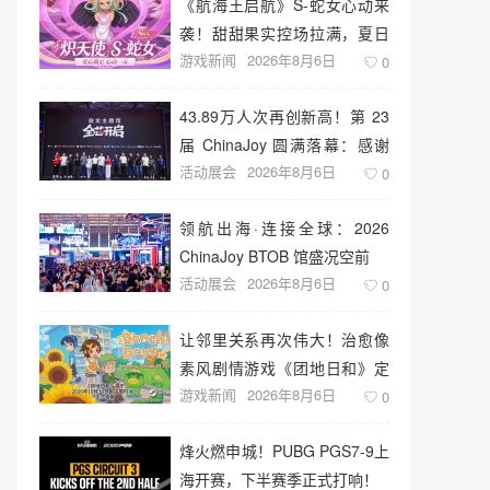
《航海王启航》S-蛇女心动来
袭！甜甜果实控场拉满，夏日
游戏新闻
2026年8月6日
盛宴开启
0
43.89万人次再创新高！第 23
届 ChinaJoy 圆满落幕：感谢
活动展会
2026年8月6日
有你，共赴这场“与 AI 同游”的
0
盛夏之约
领航出海·连接全球：2026
ChinaJoy BTOB 馆盛况空前
活动展会
2026年8月6日
0
让邻里关系再次伟大！治愈像
素风剧情游戏《团地日和》定
游戏新闻
2026年8月6日
档10月30日发售
0
烽火燃申城！PUBG PGS7-9上
海开赛，下半赛季正式打响！