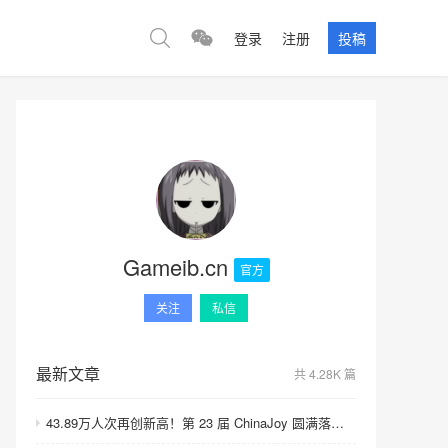
登录
注册
投稿
Gameib.cn
官方
关注
私信
最新文章
共 4.28K 篇
43.89万人次再创新高！第 23 届 ChinaJoy 圆满落幕：感谢有你，共赴这场“与 AI 同游”的盛夏之约