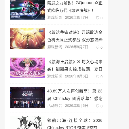
禁忌之力解封！GQuuuuuuX正
式降临万代《敢达决战》！
游戏新闻
2026年8月7日
0
《敢达争锋对决》异端敢达金
色机天照正式参战 双形态演绎
游戏新闻
2026年8月7日
空中战技
0
《航海王启航》S-蛇女心动来
袭！甜甜果实控场拉满，夏日
游戏新闻
2026年8月6日
盛宴开启
0
43.89万人次再创新高！第 23
届 ChinaJoy 圆满落幕：感谢
活动展会
2026年8月6日
有你，共赴这场“与 AI 同游”的
0
盛夏之约
领航出海·连接全球：2026
ChinaJoy BTOB 馆盛况空前