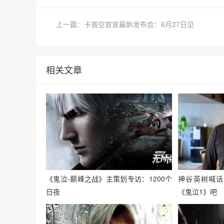
上一篇：卡普空官宣最新发布会：6月27日见
相关文章
《鬼泣-巅峰之战》主策划专访：1200个
神谷英树喊话
日夜
《鬼泣1》吧