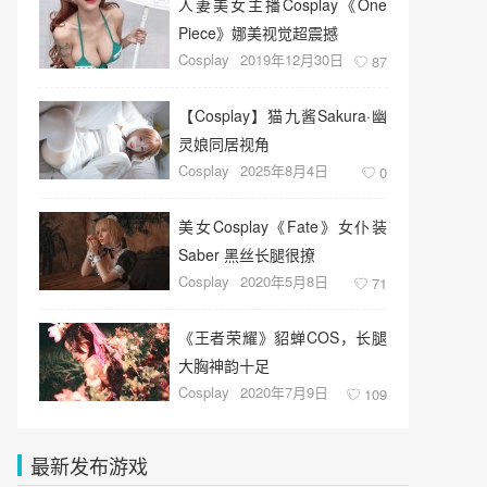
人妻美女主播Cosplay《One
Piece》娜美视觉超震撼
Cosplay
2019年12月30日
87
【Cosplay】猫九酱Sakura·幽
灵娘同居视角
Cosplay
2025年8月4日
0
美女Cosplay《Fate》女仆装
Saber 黑丝长腿很撩
Cosplay
2020年5月8日
71
《王者荣耀》貂蝉COS，长腿
大胸神韵十足
Cosplay
2020年7月9日
109
最新发布游戏