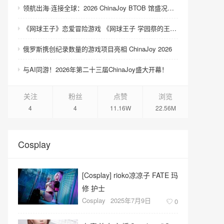
领航出海·连接全球：2026 ChinaJoy BTOB 馆盛况空前
《网球王子》恋爱冒险游戏 《网球王子 学园祭的王子们 ♡-40 and more…》与《网球王子 心跳求生 Tie break ♡game》发售
俄罗斯携创纪录数量的游戏项目亮相 ChinaJoy 2026
与AI同游！2026年第二十三届ChinaJoy盛大开幕！
关注
粉丝
点赞
浏览
4
4
11.16W
22.56M
Cosplay
​[Cosplay] rioko凉凉子 FATE 玛
修 护士
Cosplay
2025年7月9日
0