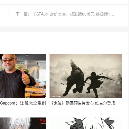
下一篇：《GTA6》定价官宣！标准版80美元 终极版100美元｜《GTA6》预购奖励公布！豪华内容多到爆
Capcom：让我完全重制
《鬼泣》动画预告片发布 维吉尔登场