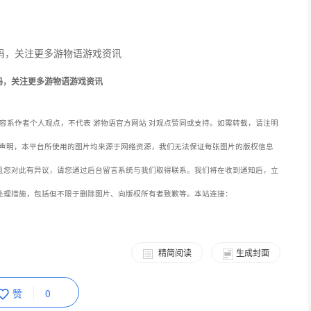
码，关注更多游物语游戏资讯
容系作者个人观点，不代表 游物语官方网站 对观点赞同或支持。如需转载，请注明
声明，本平台所使用的图片均来源于网络资源，我们无法保证每张图片的版权信息
且您对此有异议，请您通过后台留言系统与我们取得联系。我们将在收到通知后，立
处理措施，包括但不限于删除图片、向版权所有者致歉等。本站连接：
精简阅读
生成封面
赞
0