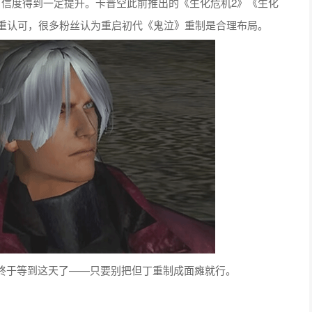
消息可信度得到一定提升。卡普空此前推出的《生化危机2》《生化
双重认可，很多粉丝认为重启初代《鬼泣》重制是合理布局。
终于等到这天了——只要别把但丁重制成面瘫就行。