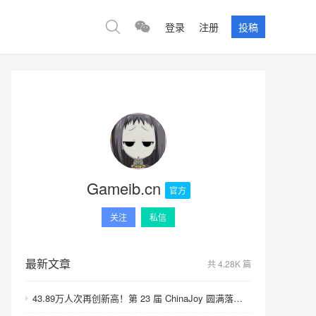
登录
注册
投稿
Gameib.cn
官方
关注
私信
最新文章
共 4.28K 篇
43.89万人次再创新高！第 23 届 ChinaJoy 圆满落幕：感谢有你，共赴这场“与 AI 同游”的盛夏之约