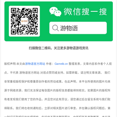
扫描微信二维码，关注更多游物语游戏资讯
版权声明:本文由
游物语官方网站
作者：
Gameib.cn
整理发表，文章内容系作者个人观
点，不代表 游物语官方网站 对观点赞同或支持。如需转载，请注明文章来源。
我们
非常重视版权保护和尊重原创作者的劳动成果。在此声明，本平台所使用的图片均来
源于网络资源，我们无法保证每张图片的版权信息都能得到核实。如果图片的版权所
有者发现我们使用了您的作品，并且您对此有异议，请您通过后台留言系统与我们取
得联系。我们将在收到通知后，立即对相关图片进行审查，并在确认版权问题后，第
一时间采取相应的处理措施，包括但不限于删除图片、向版权所有者致歉等。本站连