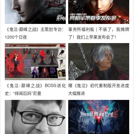
《鬼泣-巅峰之战》主策划专访：
事务所福利板 | 不装了，我摊牌
1200个日夜
了！我们上苹果发布会了！
《鬼泣-巅峰之战》BOSS进化
曝《鬼泣》初代重制版开发进度
史：“绯闻后妈”尼曼
大幅推进