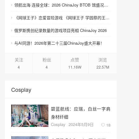
领航出海·连接全球：2026 ChinaJoy BTOB 馆盛况空前
《网球王子》恋爱冒险游戏 《网球王子 学园祭的王子们 ♡-40 and more…》与《网球王子 心跳求生 Tie break ♡game》发售
俄罗斯携创纪录数量的游戏项目亮相 ChinaJoy 2026
与AI同游！2026年第二十三届ChinaJoy盛大开幕！
关注
粉丝
点赞
浏览
4
4
11.16W
22.57M
Cosplay
碧蓝航线：应瑞，白丝一字肩
身材纤细
Cosplay
2024年5月9日
18