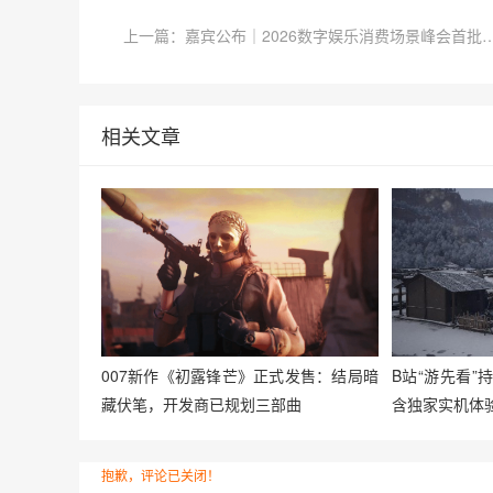
上一篇：嘉宾公布｜2026数字娱乐消费场景
相关文章
007新作《初露锋芒》正式发售：结局暗
B站“游先看
藏伏笔，开发商已规划三部曲
含独家实机体
抱歉，评论已关闭！