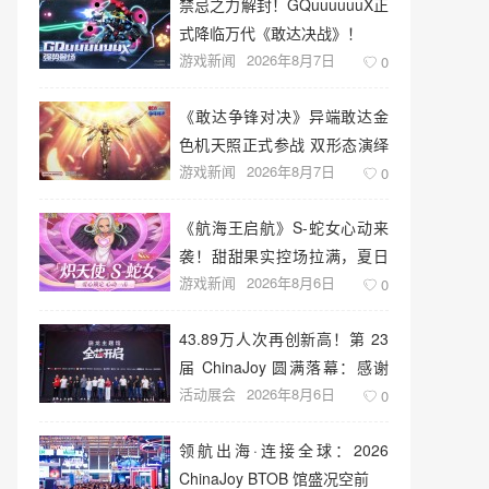
禁忌之力解封！GQuuuuuuX正
式降临万代《敢达决战》！
游戏新闻
2026年8月7日
0
《敢达争锋对决》异端敢达金
色机天照正式参战 双形态演绎
游戏新闻
2026年8月7日
空中战技
0
《航海王启航》S-蛇女心动来
袭！甜甜果实控场拉满，夏日
游戏新闻
2026年8月6日
盛宴开启
0
43.89万人次再创新高！第 23
届 ChinaJoy 圆满落幕：感谢
活动展会
2026年8月6日
有你，共赴这场“与 AI 同游”的
0
盛夏之约
领航出海·连接全球：2026
ChinaJoy BTOB 馆盛况空前