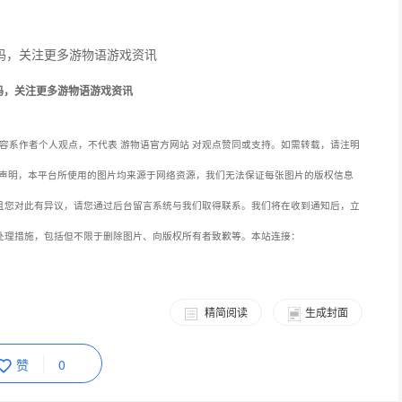
码，关注更多游物语游戏资讯
容系作者个人观点，不代表 游物语官方网站 对观点赞同或支持。如需转载，请注明
声明，本平台所使用的图片均来源于网络资源，我们无法保证每张图片的版权信息
且您对此有异议，请您通过后台留言系统与我们取得联系。我们将在收到通知后，立
处理措施，包括但不限于删除图片、向版权所有者致歉等。本站连接：
精简阅读
生成封面
赞
0