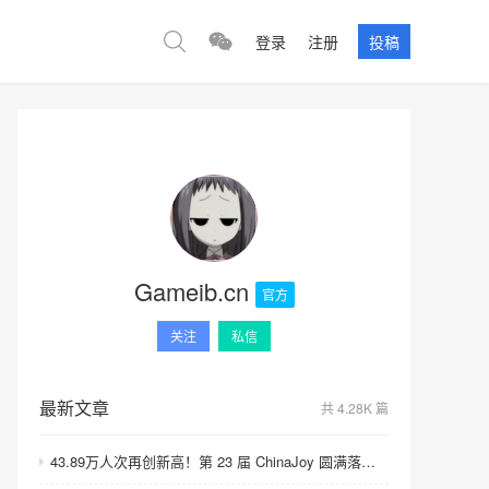
登录
注册
投稿
Gameib.cn
官方
关注
私信
最新文章
共 4.28K 篇
43.89万人次再创新高！第 23 届 ChinaJoy 圆满落幕：感谢有你，共赴这场“与 AI 同游”的盛夏之约