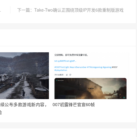
峰会首批阵容亮相！
下一篇：Take-Two确认正围绕顶级IP开发6款重制版游戏
”持续公布多款游戏新内容，
007初露锋芒官宣60帧
验