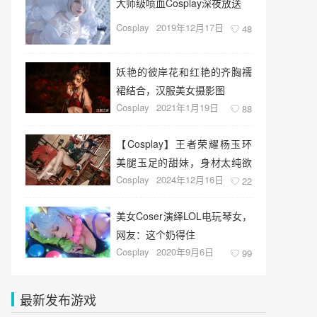
大师级喷血Cosplay深夜放送
Cosplay
2019年12月17日
48
妖艳的彼岸花和红艳的齐胸襦
裙结合，汉服美女摄影图
Cosplay
2021年1月19日
88
【Cosplay】王者荣耀杨玉环
美腿玉足的甜妹，身材太纯欲
Cosplay
2024年12月16日
了
22
美女Coser演绎LOL电玩琴女，
网友：这个奶得住
Cosplay
2020年9月6日
99
最新发布游戏